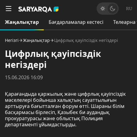
RU
Жаңалықтар
Бағдарламалар кестесі
Телеарна
Негізгі
Жаңалықтар
Цифрлық қауіпсіздік негіздері
Цифрлық қауіпсіздік
негіздері
15.06.2026 16:09
Қарағандыда қаржылық және цифрлық қауіпсіздік
мәселелері бойынша халықтың сауаттылығын
арттыруға бағытталған форум өтті. Шараны білім
басқармасы бірлесіп, Қазыбек би аудандық
прокуратурасы және облыстық Полиция
департаменті ұйымдастырды.