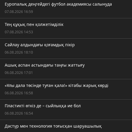
Еуропалық деңгейдегі футбол академиясы салынуда
07.08.2026 16:59
Тең құқық пен қолжетімділік
07.08.2026 14:53
Сайлау алдындағы қоғамдық пікір
06.08.2026 18:10
Ашық аспан астындағы таңғы жаттығу
06.08.2026 17:01
«Ұлы дала төсінде туған қала!» кітабы жарық көрді
06.08.2026 16:58
Пластикті өткіз де – сыйлыққа ие бол
06.08.2026 16:54
Дәстүр мен технология тоғысқан шаруашылық