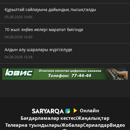
Құрылтай сайлауына дайындық пысықталды
05.08.2026 14:06
70 жыл: еңбек иелері марапат биігінде
04.08.2026 16:40
Алдын алу шаралары жүргізілуде
04.08.2026 16:38
Онлайн
Бағдарламалар кестесі
Жаңалықтар
Телеарна туындылары
Жобалар
Сериалдар
Видео