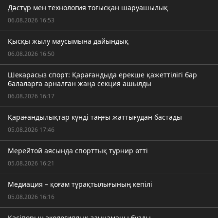
Дәстүр мен технология тоғысқан шаруашылық
06.08.2026 16:53
Қысқы жылу маусымына дайындық
06.08.2026 16:50
Шекарасыз спорт: Қарағандыда ерекше қажеттілігі бар
балаларға арналған жаңа секция ашылды
06.08.2026 16:17
Қарағандылықтар күнді таңғы жаттығудан бастады
05.08.2026 17:46
Мерейтой аясында спорттық турнир өтті
05.08.2026 16:21
Медиация – қоғам тұрақтылығының кепілі
05.08.2026 16:16
Кәсіпорын экологиялық заңнаманы бұзды