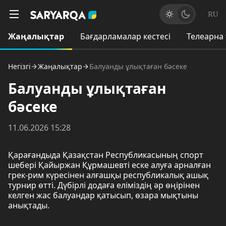
RU
Жаңалықтар
Бағдарламалар кестесі
Телеарна
Негізгі
Жаңалықтар
Балуанды ұлықтаған бәсеке
Балуанды ұлықтаған
бәсеке
11.06.2026 15:28
Қарағандыда Қазақстан Республикасының спорт
шебері Қайыржан Құрмашевті еске алуға арналған
грек-рим күресінен алғашқы республикалық ашық
турнир өтті. Дүбірлі додаға еліміздің әр өңірінен
келген жас балуандар қатысып, өзара мықтыны
анықтады.