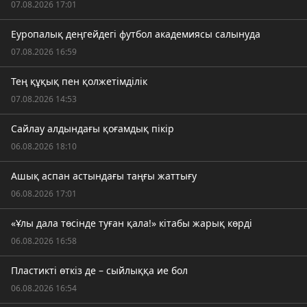
07.08.2026 17:01
Еуропалық деңгейдегі футбол академиясы салынуда
07.08.2026 16:59
Тең құқық пен қолжетімділік
07.08.2026 14:53
Сайлау алдындағы қоғамдық пікір
06.08.2026 18:10
Ашық аспан астындағы таңғы жаттығу
06.08.2026 17:01
«Ұлы дала төсінде туған қала!» кітабы жарық көрді
06.08.2026 16:58
Пластикті өткіз де – сыйлыққа ие бол
06.08.2026 16:54