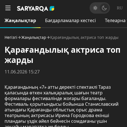
RU
Жаңалықтар
Бағдарламалар кестесі
Телеарна
Негізгі
Жаңалықтар
Қарағандылық актриса топ жарды
Қарағандылық актриса топ
жарды
11.06.2026 15:27
Қарағандының «7» атты деректі спектаклі Тараз
қаласында өткен халықаралық шағын театр
формалары фестивалінде жоғары бағаланды.
Фестиваль қорытындысы бойынша Станиславский
атындағы Қарағанды облыстық орыс драма
театрының актрисасы Ирина Городкова екінші
пландағы үздік әйел бейнесін сомдағаны үшін
арнайы марапатқа ие болды.