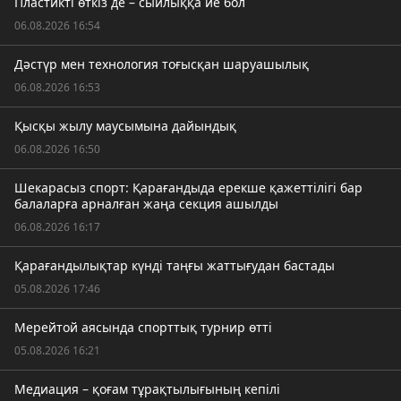
Пластикті өткіз де – сыйлыққа ие бол
06.08.2026 16:54
Дәстүр мен технология тоғысқан шаруашылық
06.08.2026 16:53
Қысқы жылу маусымына дайындық
06.08.2026 16:50
Шекарасыз спорт: Қарағандыда ерекше қажеттілігі бар
балаларға арналған жаңа секция ашылды
06.08.2026 16:17
Қарағандылықтар күнді таңғы жаттығудан бастады
05.08.2026 17:46
Мерейтой аясында спорттық турнир өтті
05.08.2026 16:21
Медиация – қоғам тұрақтылығының кепілі