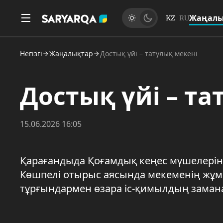
Жаңалы
KZ
RU
Негізгі
Жаңалықтар
Достық үйі – татулық мекені
Достық үйі – та
15.06.2026 16:05
Қарағандыда Қоғамдық кеңес мүшелерін
Көшпелі отырыс аясында мекеменің жұм
тұрғындармен өзара іс-қимылдың замана