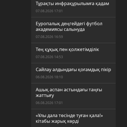
Тұрақты инфрақұрылымға қадам
07.08.2026 17:01
Еуропалық деңгейдегі футбол
академиясы салынуда
07.08.2026 16:59
Тең құқық пен қолжетімділік
07.08.2026 14:53
Сайлау алдындағы қоғамдық пікір
06.08.2026 18:10
Ашық аспан астындағы таңғы
жаттығу
06.08.2026 17:01
«Ұлы дала төсінде туған қала!»
кітабы жарық көрді