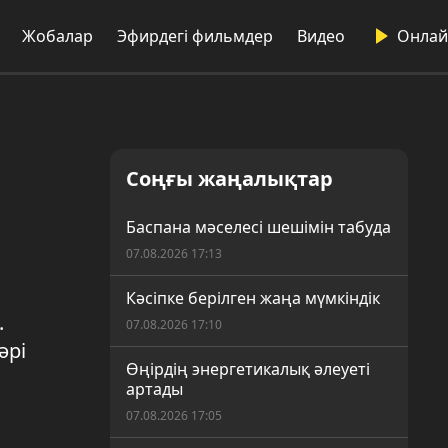
Жобалар
Эфирдегі фильмдер
Видео
Онлай
Соңғы жаңалықтар
Баспана мәселесі шешімін табуда
07.08.2026 17:13
Кәсіпке берілген жаңа мүмкіндік
.
07.08.2026 17:10
әрі
Өңірдің энергетикалық әлеуеті
артады
07.08.2026 17:05