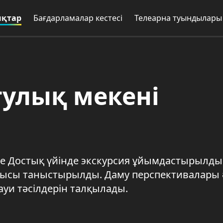
қтар
Бағдарламалар кестесі
Телеарна туындылары
тулық мекені
е Достық үйінде экскурсия ұйымдастырылды
ысы таныстырылды. Даму перспективалары 
уи тәсілдерін талқылады.