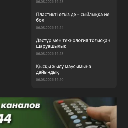
06.08.2026 16:58
Пластикті өткіз де – сыйлыққа ие
бол
06.08.2026 16:54
Дәстүр мен технология тоғысқан
шаруашылық
06.08.2026 16:53
Қысқы жылу маусымына
дайындық
06.08.2026 16:50
Шекарасыз спорт: Қарағандыда
ерекше қажеттілігі бар балаларға
арналған жаңа секция ашылды
06.08.2026 16:17
Қарағандылықтар күнді таңғы