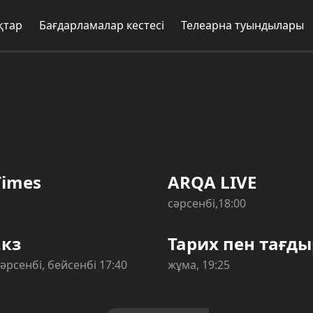
Бағдарламалар кестесі
Телеарна туындылары
Жоб
s
ARQA LIVE
cәрсенбі,18:00
Тарих пен тағдыр
і, бейсенбі 17:40
жұма, 19:25