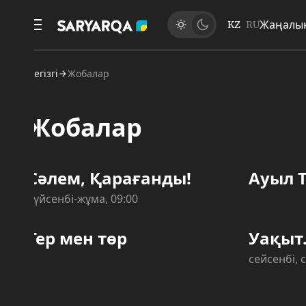
Жаңалықтар
KZ
RU
егізгі
Жобалар
Жобалар
Сәлем, Қарағанды!
Ауыл Time
үйсенбі-жұма, 09:00
Тер мен төр
Уақыт.кз
сейсенбі, сәрсенб