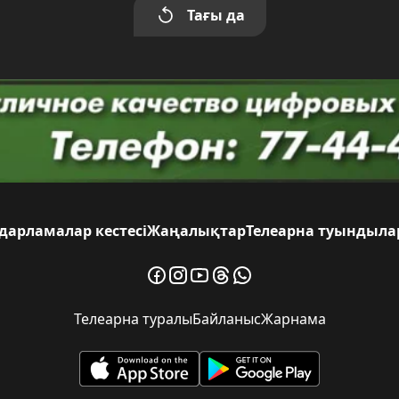
Тағы да
малар кестесі
Жаңалықтар
Телеарна туындылары
Жо
Телеарна туралы
Байланыс
Жарнама