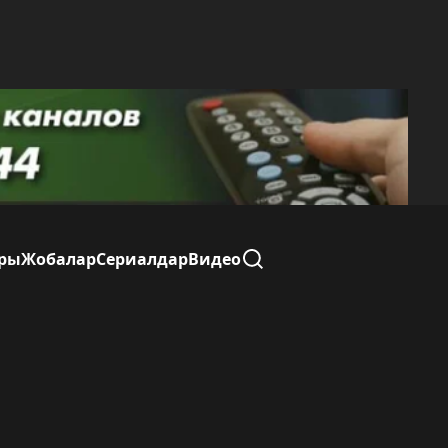
балар
Сериалдар
Видео