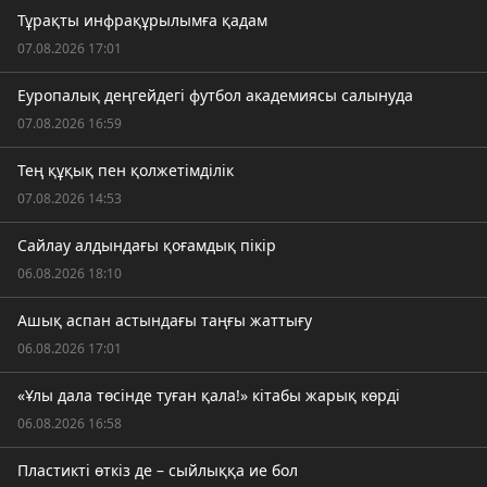
Тұрақты инфрақұрылымға қадам
07.08.2026 17:01
Еуропалық деңгейдегі футбол академиясы салынуда
07.08.2026 16:59
Тең құқық пен қолжетімділік
07.08.2026 14:53
Сайлау алдындағы қоғамдық пікір
06.08.2026 18:10
Ашық аспан астындағы таңғы жаттығу
06.08.2026 17:01
«Ұлы дала төсінде туған қала!» кітабы жарық көрді
06.08.2026 16:58
Пластикті өткіз де – сыйлыққа ие бол