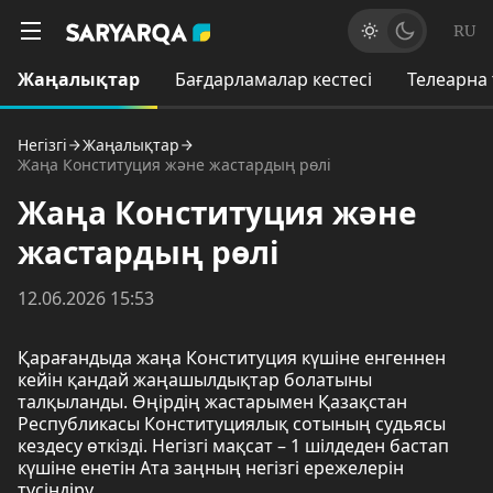
RU
Жаңалықтар
Бағдарламалар кестесі
Телеарна
Негізгі
Жаңалықтар
Жаңа Конституция және жастардың рөлі
Жаңа Конституция және
жастардың рөлі
12.06.2026 15:53
Қарағандыда жаңа Конституция күшіне енгеннен
кейін қандай жаңашылдықтар болатыны
талқыланды. Өңірдің жастарымен Қазақстан
Республикасы Конституциялық сотының судьясы
кездесу өткізді. Негізгі мақсат – 1 шілдеден бастап
күшіне енетін Ата заңның негізгі ережелерін
түсіндіру.