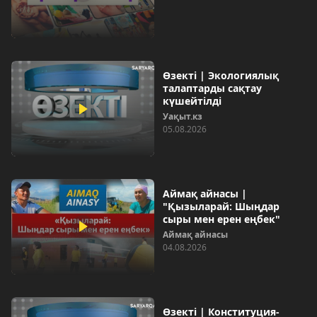
Өзекті | Экологиялық
талаптарды сақтау
күшейтілді
Уақыт.кз
05.08.2026
Аймақ айнасы |
"Қызыларай: Шыңдар
сыры мен ерен еңбек"
Аймақ айнасы
04.08.2026
Өзекті | Конституция-