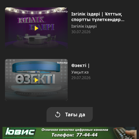
Ізгілік іздері | Ұлттық
спортты түлеткендер...
Ізгілік іздері
30.07.2026
Өзекті |
Уақыт.кз
29.07.2026
Тағы да