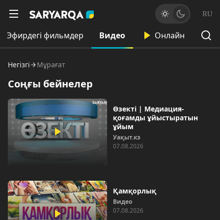
RU
Эфирдегі фильмдер
Видео
Онлайн
Негізгі
Мұрағат
Соңғы бейнелер
Өзекті | Медиация-
қоғамды ұйыстыратын
ұйым
Уақыт.кз
07.08.2026
Қамқорлық
Видео
07.08.2026