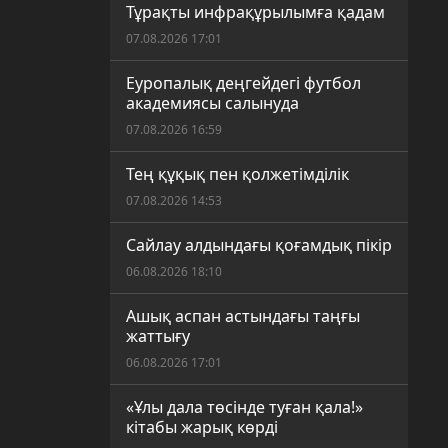
Тұрақты инфрақұрылымға қадам
07.08.2026 17:01
Еуропалық деңгейдегі футбол
академиясы салынуда
07.08.2026 16:59
Тең құқық пен қолжетімділік
07.08.2026 14:53
Сайлау алдындағы қоғамдық пікір
06.08.2026 18:10
Ашық аспан астындағы таңғы
жаттығу
06.08.2026 17:01
«Ұлы дала төсінде туған қала!»
кітабы жарық көрді