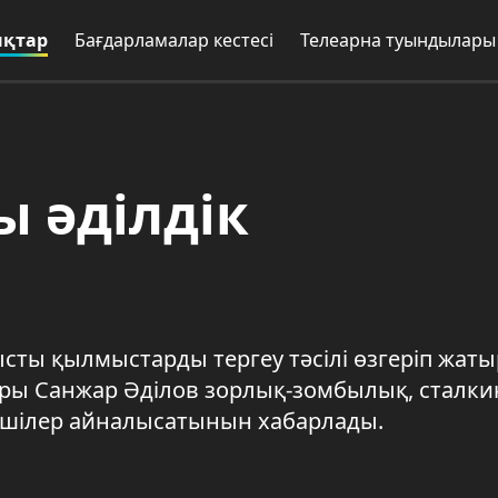
қтар
Бағдарламалар кестесі
Телеарна туындылары
 әділдік
сты қылмыстарды тергеу тәсілі өзгеріп жаты
ары Санжар Әділов зорлық-зомбылық, сталки
геушілер айналысатынын хабарлады.