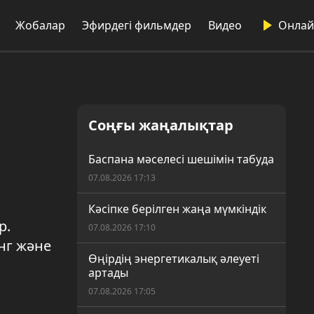
Жобалар
Эфирдегі фильмдер
Видео
Онлай
Соңғы жаңалықтар
Баспана мәселесі шешімін табуда
07.08.2026 17:13
Кәсіпке берілген жаңа мүмкіндік
р.
07.08.2026 17:10
нг және
Өңірдің энергетикалық әлеуеті
артады
07.08.2026 17:05