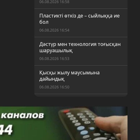
06.08.2026 16:58
Пластикті өткіз де – сыйлыққа ие
бол
06.08.2026 16:54
Дәстүр мен технология тоғысқан
шаруашылық
06.08.2026 16:53
Қысқы жылу маусымына
дайындық
06.08.2026 16:50
Шекарасыз спорт: Қарағандыда
ерекше қажеттілігі бар балаларға
арналған жаңа секция ашылды
06.08.2026 16:17
Қарағандылықтар күнді таңғы