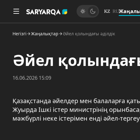
Жаңалы
KZ
RU
Негізгі
Жаңалықтар
Әйел қолындағы әділдік
Әйел қолындағы
16.06.2026 15:09
Қазақстанда әйелдер мен балаларға қаты
Жуырда Ішкі істер министрінің орынбас
мәжбүрлі неке істерімен енді әйел-тер