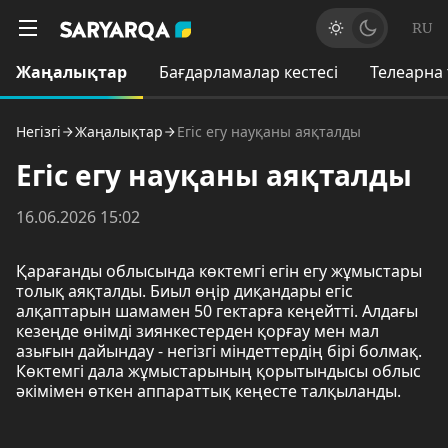
RU
Жаңалықтар
Бағдарламалар кестесі
Телеарна
Негізгі
Жаңалықтар
Егіс егу науқаны аяқталды
Егіс егу науқаны аяқталды
16.06.2026 15:02
Қарағанды облысында көктемгі егін егу жұмыстары
толық аяқталды. Биыл өңір диқандары егіс
алқаптарын шамамен 50 гектарға кеңейтті. Алдағы
кезеңде өнімді зиянкестерден қорғау мен мал
азығын дайындау - негізгі міндеттердің бірі болмақ.
Көктемгі дала жұмыстарының қорытындысы облыс
әкімімен өткен аппараттық кеңесте талқыланды.