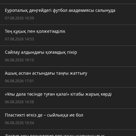
Еуропалық деңгейдегі футбол академиясы салынуда
07.08.2026 16:59
Тең құқық пен қолжетімділік
07.08.2026 14:53
Сайлау алдындағы қоғамдық пікір
06.08.2026 18:10
Ашық аспан астындағы таңғы жаттығу
06.08.2026 17:01
«Ұлы дала төсінде туған қала!» кітабы жарық көрді
06.08.2026 16:58
Пластикті өткіз де – сыйлыққа ие бол
06.08.2026 16:54
Дәстүр мен технология тоғысқан шаруашылық