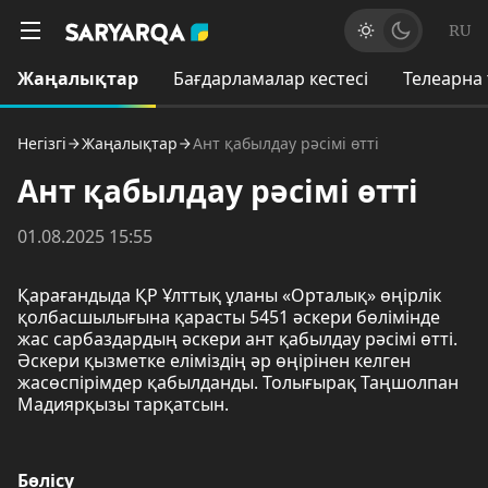
RU
Жаңалықтар
Бағдарламалар кестесі
Телеарна
Негізгі
Жаңалықтар
Ант қабылдау рәсімі өтті
Ант қабылдау рәсімі өтті
01.08.2025 15:55
Қарағандыда ҚР Ұлттық ұланы «Орталық» өңірлік
қолбасшылығына қарасты 5451 әскери бөлімінде
жас сарбаздардың әскери ант қабылдау рәсімі өтті.
Әскери қызметке еліміздің әр өңірінен келген
жасөспірімдер қабылданды. Толығырақ Таңшолпан
Мадиярқызы тарқатсын.
Бөлісу