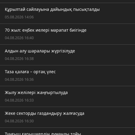
Құрылтай сайлауына дайындық пысықталды
05.08.2026 14:06
70 жыл: еңбек иелері марапат биігінде
04.08.2026 16:40
Алдын алу шаралары жүргізілуде
04.08.2026 16:38
Таза қалаға – ортақ үлес
04.08.2026 16:36
Жылу желілері жаңғыртылуда
04.08.2026 16:33
Жеке секторды газдандыру жалғасуда
04.08.2026 16:30
Тұңғыш ғарышкердің думанды тойы