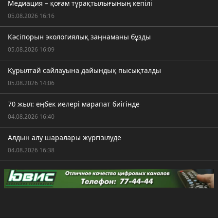
Медиация – қоғам тұрақтылығының кепілі
05.08.2026 16:16
Кәсіпорын экологиялық заңнаманы бұзды
05.08.2026 16:09
Құрылтай сайлауына дайындық пысықталды
05.08.2026 14:06
70 жыл: еңбек иелері марапат биігінде
04.08.2026 16:40
Алдын алу шаралары жүргізілуде
04.08.2026 16:38