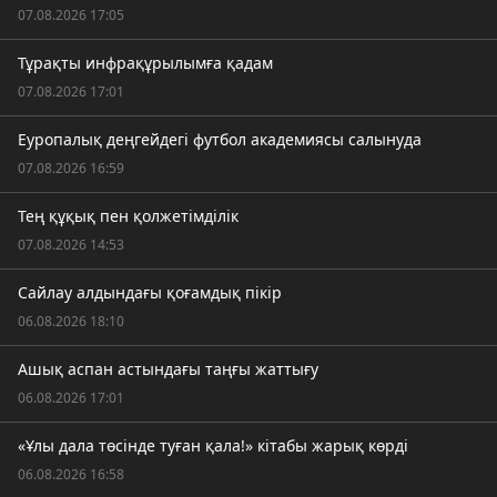
07.08.2026 17:05
Тұрақты инфрақұрылымға қадам
07.08.2026 17:01
Еуропалық деңгейдегі футбол академиясы салынуда
07.08.2026 16:59
Тең құқық пен қолжетімділік
07.08.2026 14:53
Сайлау алдындағы қоғамдық пікір
06.08.2026 18:10
Ашық аспан астындағы таңғы жаттығу
06.08.2026 17:01
«Ұлы дала төсінде туған қала!» кітабы жарық көрді
06.08.2026 16:58