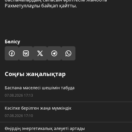
Рахметуллаұлы байқап қайтты.
Бөлісу
Соңғы жаңалықтар
Баспана мәселесі шешімін табуда
07.08.2026 17:13
Кәсіпке берілген жаңа мүмкіндік
07.08.2026 17:10
Өңірдің энергетикалық әлеуеті артады