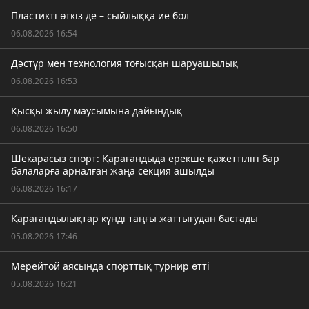
Пластикті өткіз де – сыйлыққа ие бол
06.08.2026 16:54
Дәстүр мен технология тоғысқан шаруашылық
06.08.2026 16:53
Қысқы жылу маусымына дайындық
06.08.2026 16:50
Шекарасыз спорт: Қарағандыда ерекше қажеттілігі бар
балаларға арналған жаңа секция ашылды
06.08.2026 16:17
Қарағандылықтар күнді таңғы жаттығудан бастады
05.08.2026 17:46
Мерейтой аясында спорттық турнир өтті
05.08.2026 16:21