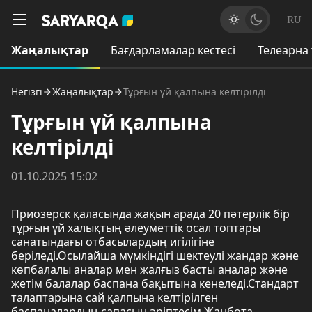
RU
Жаңалықтар
Бағдарламалар кестесі
Телеарна
Негізгі
Жаңалықтар
Тұрғын үй қалпына келтірілді
Тұрғын үй қалпына
келтірілді
01.10.2025 15:02
Приозерск қаласында жақын арада 20 пәтерлік бір
тұрғын үй халықтың әлеуметтік осал топтары
санатындағы отбасылардың игілігіне
беріледі.Осылайша мүмкіндігі шектеулі жандар және
көпбалалы аналар мен жалғыз басты аналар және
жетім балалар баспана бақытына кенеледі.Стандарт
талаптарына сай қалпына келтірілген
баспаналардың сапасын әріптесім Жанбота