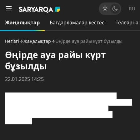
RU
Жаңалықтар
Бағдарламалар кестесі
Телеарна
Негізгі
Жаңалықтар
Өңірде ауа райы күрт бұзылды
Өңірде ауа райы күрт
бұзылды
22.01.2025 14:25
Еліміздің басым бөлігінде бүгін ауа райы күрт
бұзылды. 13 облыста дауылды ескерту жарияланды.
Салдарынан қар жауып, боран соғып, жол
қатынастары шектетілуде. Тақырыпты тілші
тарқатсын.