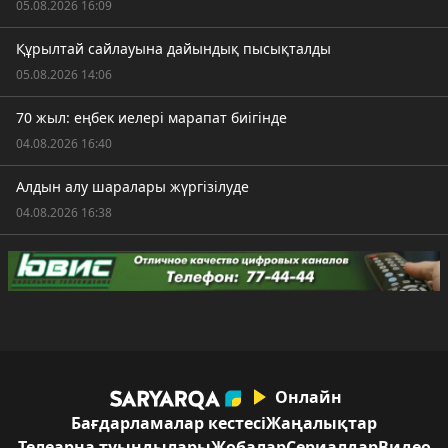
05.08.2026 16:09
Құрылтай сайлауына дайындық пысықталды
05.08.2026 14:06
70 жыл: еңбек иелері марапат биігінде
04.08.2026 16:40
Алдын алу шаралары жүргізілуде
04.08.2026 16:38
Онлайн
Бағдарламалар кестесі
Жаңалықтар
Телеарна туындылары
Жобалар
Сериалдар
Видео