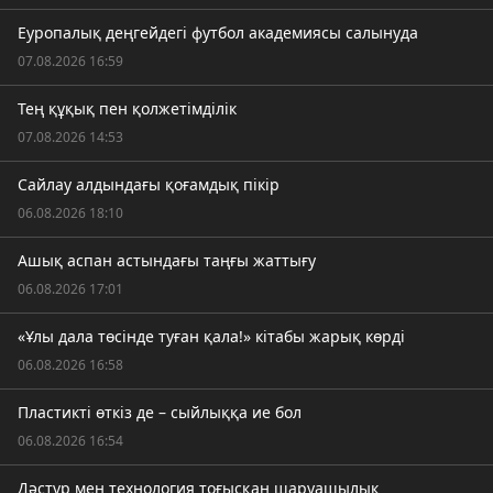
Еуропалық деңгейдегі футбол академиясы салынуда
07.08.2026 16:59
Тең құқық пен қолжетімділік
07.08.2026 14:53
Сайлау алдындағы қоғамдық пікір
06.08.2026 18:10
Ашық аспан астындағы таңғы жаттығу
06.08.2026 17:01
«Ұлы дала төсінде туған қала!» кітабы жарық көрді
06.08.2026 16:58
Пластикті өткіз де – сыйлыққа ие бол
06.08.2026 16:54
Дәстүр мен технология тоғысқан шаруашылық