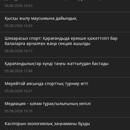
06.08.2026 16:53
Қысқы жылу маусымына дайындық
06.08.2026 16:50
Шекарасыз спорт: Қарағандыда ерекше қажеттілігі бар
балаларға арналған жаңа секция ашылды
06.08.2026 16:17
Қарағандылықтар күнді таңғы жаттығудан бастады
05.08.2026 17:46
Мерейтой аясында спорттық турнир өтті
05.08.2026 16:21
Медиация – қоғам тұрақтылығының кепілі
05.08.2026 16:16
Кәсіпорын экологиялық заңнаманы бұзды