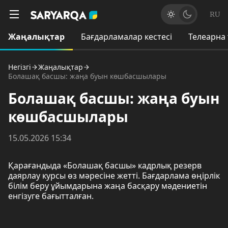
RU
Жаңалықтар
Бағдарламалар кестесі
Телеарна
Негізгі
Жаңалықтар
Болашақ басшы: жаңа буын көшбасшылары
Болашақ басшы: жаңа буын
көшбасшылары
15.05.2026 15:34
Қарағандыда «Болашақ басшы» кадрлық резерв
даярлау курсы өз мәресіне жетті. Бағдарлама өңірлік
білім беру ұйымдарына жаңа басқару мәдениетін
енгізуге бағытталған.