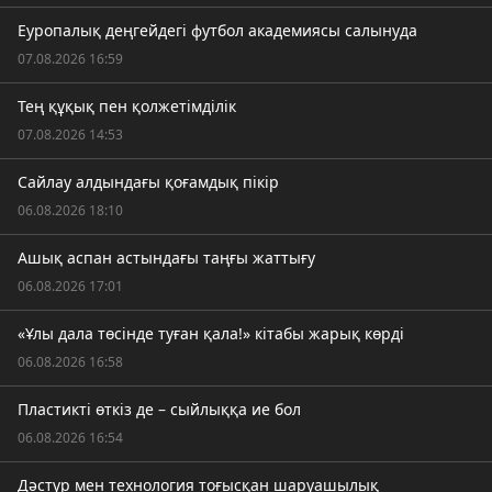
Еуропалық деңгейдегі футбол академиясы салынуда
07.08.2026 16:59
Тең құқық пен қолжетімділік
07.08.2026 14:53
Сайлау алдындағы қоғамдық пікір
06.08.2026 18:10
Ашық аспан астындағы таңғы жаттығу
06.08.2026 17:01
«Ұлы дала төсінде туған қала!» кітабы жарық көрді
06.08.2026 16:58
Пластикті өткіз де – сыйлыққа ие бол
06.08.2026 16:54
Дәстүр мен технология тоғысқан шаруашылық