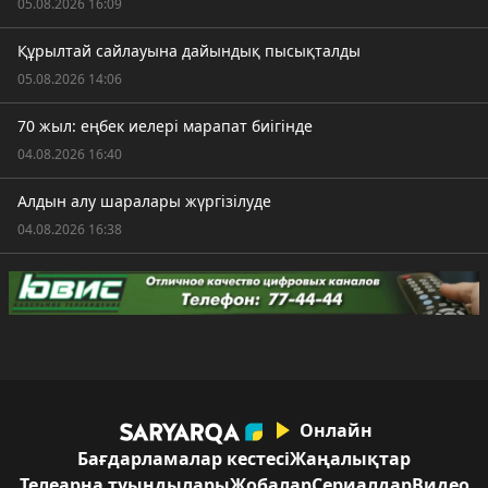
05.08.2026 16:09
Құрылтай сайлауына дайындық пысықталды
05.08.2026 14:06
70 жыл: еңбек иелері марапат биігінде
04.08.2026 16:40
Алдын алу шаралары жүргізілуде
04.08.2026 16:38
Онлайн
Бағдарламалар кестесі
Жаңалықтар
Телеарна туындылары
Жобалар
Сериалдар
Видео