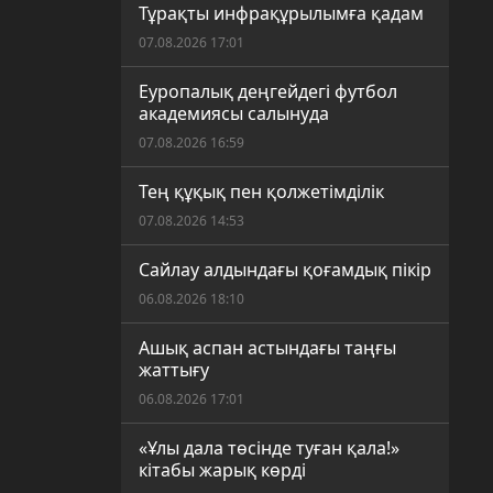
Тұрақты инфрақұрылымға қадам
07.08.2026 17:01
Еуропалық деңгейдегі футбол
академиясы салынуда
07.08.2026 16:59
Тең құқық пен қолжетімділік
07.08.2026 14:53
Сайлау алдындағы қоғамдық пікір
06.08.2026 18:10
Ашық аспан астындағы таңғы
жаттығу
06.08.2026 17:01
«Ұлы дала төсінде туған қала!»
кітабы жарық көрді