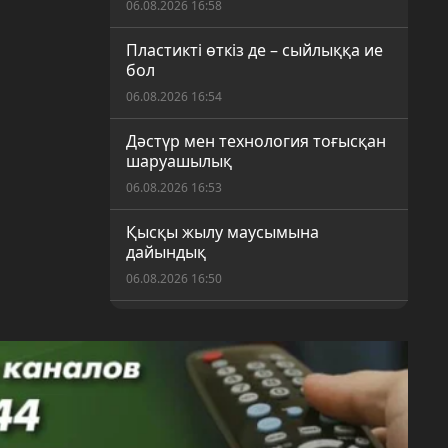
06.08.2026 16:58
Пластикті өткіз де – сыйлыққа ие
бол
06.08.2026 16:54
Дәстүр мен технология тоғысқан
шаруашылық
06.08.2026 16:53
Қысқы жылу маусымына
дайындық
06.08.2026 16:50
Шекарасыз спорт: Қарағандыда
ерекше қажеттілігі бар балаларға
арналған жаңа секция ашылды
06.08.2026 16:17
Қарағандылықтар күнді таңғы