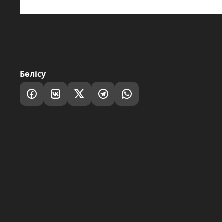
абаттандырумен айналысқан еді. Толығыр
Бөлісу