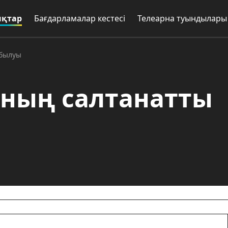
қтар
Бағдарламалар кестесі
Телеарна туындылары
абылуы
ның салтанатты
жасақтарының 20-шы еңбек маусымының сал
келген делегаттар облыс әкімінің алғыс хат
ы. Олар жаз бойы аймақты тазалаумен және