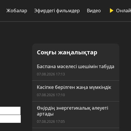
Жобалар
Эфирдегі фильмдер
Видео
Онлай
Соңғы жаңалықтар
Баспана мәселесі шешімін табуда
07.08.2026 17:13
Кәсіпке берілген жаңа мүмкіндік
07.08.2026 17:10
Өңірдің энергетикалық әлеуеті
танатты
артады
тарымен
07.08.2026 17:05