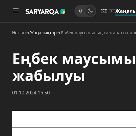
Жаңалы
KZ
RU
Негізгі
Жаңалықтар
Еңбек маусымының салтанатты ж
Еңбек маусымы
жабылуы
01.10.2024 16:50
Қарағандыда "Жасыл Ел" жастар еңбек 
жабылуы өтті. Қалалар мен аудандардан 
және бағалы сыйлықтармен марапатталд