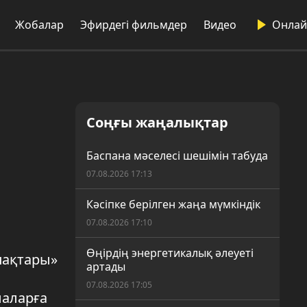
Жобалар
Эфирдегі фильмдер
Видео
Онлай
Соңғы жаңалықтар
Баспана мәселесі шешімін табуда
07.08.2026 17:13
Кәсіпке берілген жаңа мүмкіндік
07.08.2026 17:10
Өңірдің энергетикалық әлеуеті
пақтары»
артады
07.08.2026 17:05
лаларға