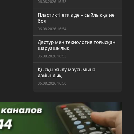
06.08.2026 16:58
Пластикті өткіз де – сыйлыққа ие
бол
06.08.2026 16:54
Дәстүр мен технология тоғысқан
шаруашылық
06.08.2026 16:53
Қысқы жылу маусымына
дайындық
06.08.2026 16:50
Шекарасыз спорт: Қарағандыда
ерекше қажеттілігі бар балаларға
арналған жаңа секция ашылды
06.08.2026 16:17
Қарағандылықтар күнді таңғы