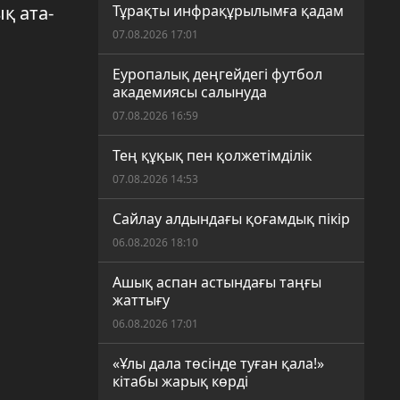
қ ата-
Тұрақты инфрақұрылымға қадам
07.08.2026 17:01
Еуропалық деңгейдегі футбол
академиясы салынуда
07.08.2026 16:59
Тең құқық пен қолжетімділік
07.08.2026 14:53
Сайлау алдындағы қоғамдық пікір
06.08.2026 18:10
Ашық аспан астындағы таңғы
жаттығу
06.08.2026 17:01
«Ұлы дала төсінде туған қала!»
кітабы жарық көрді