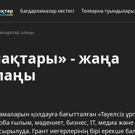
қтар
Бағдарламалар кестесі
Телеарна туындылары
мкіндіктер алаңы
пақтары» - жаңа
алаңы
амаларын қолдауға бағытталған «Тәуелсіз ұр
а ғылым, мәдениет, бизнес, IT, медиа және
ырылуда. Грант иегерлерінің бірі ерекше ба