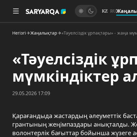
Жаңалы
KZ
RU
Негізгі
Жаңалықтар
«Тәуелсіздік ұрпақтары» - жаңа мү
«Тәуелсіздік ұр
мүмкіндіктер 
29.05.2026 17:09
Қарағандыда жастардың әлеуметтік баст
грантының жеңімпаздары анықталды. Жоб
волонтерлік бағыттар бойынша жүзеге ас