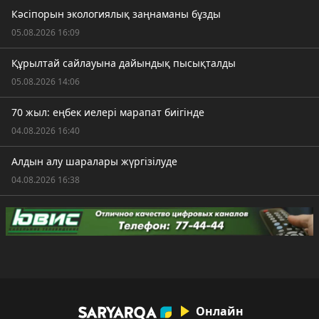
Кәсіпорын экологиялық заңнаманы бұзды
05.08.2026 16:09
Құрылтай сайлауына дайындық пысықталды
05.08.2026 14:06
70 жыл: еңбек иелері марапат биігінде
04.08.2026 16:40
Алдын алу шаралары жүргізілуде
04.08.2026 16:38
Онлайн