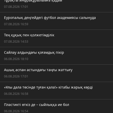
Тұрақты инфрақұрылымға қадам
07.08.2026 17:01
Еуропалық деңгейдегі футбол академиясы салынуда
07.08.2026 16:59
Тең құқық пен қолжетімділік
07.08.2026 14:53
Сайлау алдындағы қоғамдық пікір
06.08.2026 18:10
Ашық аспан астындағы таңғы жаттығу
06.08.2026 17:01
«Ұлы дала төсінде туған қала!» кітабы жарық көрді
06.08.2026 16:58
Пластикті өткіз де – сыйлыққа ие бол
06.08.2026 16:54