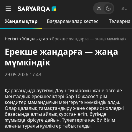
RU
Жаңалықтар
Бағдарламалар кестесі
Телеарна
Негізгі
Жаңалықтар
Ерекше жандарға — жаңа мүмкіндік
Ерекше жандарға — жаңа
мүмкіндік
29.05.2026 17:43
Қарағандыда аутизм, Даун синдромы және өзге де
менталдық ерекшеліктері бар 10 жасөспірім
кондитер мамандығын меңгеруге мүмкіндік алды.
Олар қалалық тамақтандыру және сервис колледжі
базасында алты айлық курстан өтіп, бүгінде
жұмысқа кірісуге дайын. Түлектерге кәсіби білім
алғаны туралы куәліктер табысталды.