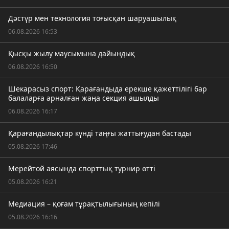
Дәстүр мен технология тоғысқан шаруашылық
06.08.2026 16:53
Қысқы жылу маусымына дайындық
06.08.2026 16:50
Шекарасыз спорт: Қарағандыда ерекше қажеттілігі бар
балаларға арналған жаңа секция ашылды
06.08.2026 16:17
Қарағандылықтар күнді таңғы жаттығудан бастады
05.08.2026 17:46
Мерейтой аясында спорттық турнир өтті
05.08.2026 16:21
Медиация – қоғам тұрақтылығының кепілі
05.08.2026 16:16