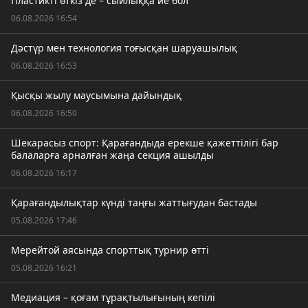
Пластикті өткіз де – сыйлыққа ие бол
06.08.2026 16:54
Дәстүр мен технология тоғысқан шаруашылық
06.08.2026 16:53
Қысқы жылу маусымына дайындық
06.08.2026 16:50
Шекарасыз спорт: Қарағандыда ерекше қажеттілігі бар
балаларға арналған жаңа секция ашылды
06.08.2026 16:17
Қарағандылықтар күнді таңғы жаттығудан бастады
05.08.2026 17:46
Мерейтой аясында спорттық турнир өтті
05.08.2026 16:21
Медиация – қоғам тұрақтылығының кепілі