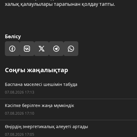
халық қалаулылары тарапынан қолдау тапты.
Бөлісу
Соңғы жаңалықтар
Баспана мәселесі шешімін табуда
07.08.2026 17:13
Кәсіпке берілген жаңа мүмкіндік
07.08.2026 17:10
Өңірдің энергетикалық әлеуеті артады
07.08.2026 17:05