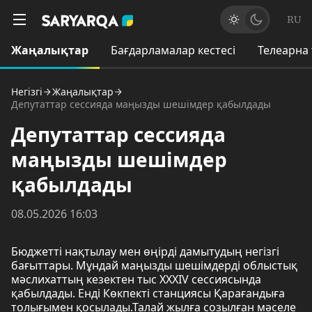
RU
Жаңалықтар
Бағдарламалар кестесі
Телеарна
Негізгі
Жаңалықтар
Депутаттар сессияда маңызды шешімдер қабылдады
Депутаттар сессияда
маңызды шешімдер
қабылдады
08.05.2026 16:03
Бюджетті нақтылау мен өңірді дамытудың негізгі
бағыттары. Мұндай маңызды шешімдерді облыстық
мәслихаттың кезектен тыс XXXIV сессиясында
қабылдады. Енді Көкпекті станциясы Қарағандыға
толығымен қосылады.Талай жылға созылған мәселе