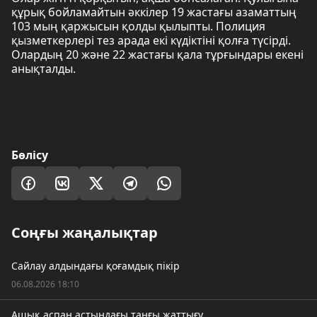
құрық бойламайтын әккілер 19 жастағы азаматтың
103 мың қаржысын қолды қылыпты. Полиция
қызметкерлері тез арада екі күдіктіні қолға түсірді.
Олардың 20 және 22 жастағы қала тұрғындары екені
анықталды.
Бөлісу
Соңғы жаңалықтар
Сайлау алдындағы қоғамдық пікір
06.08.2026 18:10
Ашық аспан астындағы таңғы жаттығу