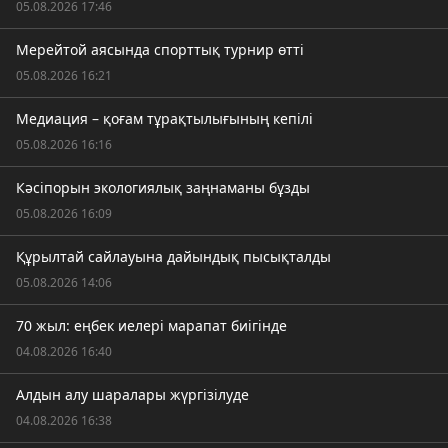
05.08.2026 17:46
Мерейтой аясында спорттық турнир өтті
05.08.2026 16:21
Медиация – қоғам тұрақтылығының кепілі
05.08.2026 16:16
Кәсіпорын экологиялық заңнаманы бұзды
05.08.2026 16:09
Құрылтай сайлауына дайындық пысықталды
05.08.2026 14:06
70 жыл: еңбек иелері марапат биігінде
04.08.2026 16:40
Алдын алу шаралары жүргізілуде
04.08.2026 16:38