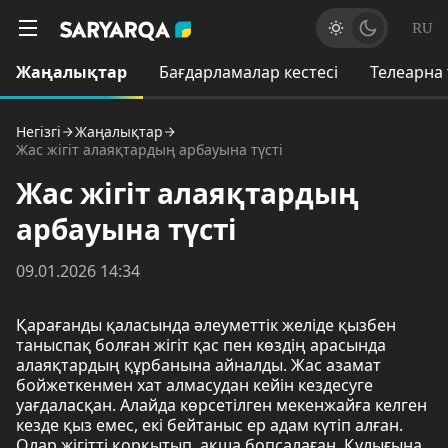
RU
Жаңалықтар
Бағдарламалар кестесі
Телеарна
Негізгі
Жаңалықтар
Жас жігіт алаяқтардың арбауына түсті
Жас жігіт алаяқтардың
арбауына түсті
09.01.2026 14:34
Қарағанды қаласында әлеуметтік желіде қызбен
таныспақ болған жігіт қас пен көздің арасында
алаяқтардың құрбанына айналды. Жас азамат
бойжеткенмен хат алмасудан кейін кездесуге
уағдаласқан. Алайда көрсетілген мекенжайға келген
кезде қыз емес, екі бейтаныс ер адам күтіп алған.
Олар жігітті қорқытып, ақша бопсалаған. Қулығына