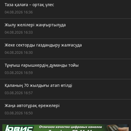
Таза қалаға – ортақ үлес
04.08.2026 16:36
Жылу желілері жаңғыртылуда
04.08.2026 16:33
Жеке секторды газдандыру жалғасуда
04.08.2026 16:30
Тұңғыш ғарышкердің думанды тойы
03.08.2026 16:59
Қаланың 70 жылдығы атап өтілді
03.08.2026 16:57
Жаңа автотұрақ ережелері
03.08.2026 16:50