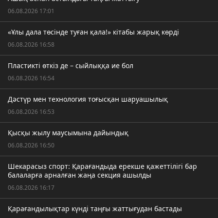
06.08.2026 17:01
«Ұлы дала төсінде туған қала!» кітабы жарық көрді
06.08.2026 16:58
Пластикті өткіз де – сыйлыққа ие бол
06.08.2026 16:54
Дәстүр мен технология тоғысқан шаруашылық
06.08.2026 16:53
Қысқы жылу маусымына дайындық
06.08.2026 16:50
Шекарасыз спорт: Қарағандыда ерекше қажеттілігі бар
балаларға арналған жаңа секция ашылды
06.08.2026 16:17
Қарағандылықтар күнді таңғы жаттығудан бастады