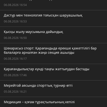
06.08.2026 16:54
Дәстүр мен технология тоғысқан шаруашылық
06.08.2026 16:53
Қысқы жылу маусымына дайындық
06.08.2026 16:50
Шекарасыз спорт: Қарағандыда ерекше қажеттілігі бар
балаларға арналған жаңа секция ашылды
06.08.2026 16:17
Қарағандылықтар күнді таңғы жаттығудан бастады
05.08.2026 17:46
Мерейтой аясында спорттық турнир өтті
05.08.2026 16:21
Медиация – қоғам тұрақтылығының кепілі