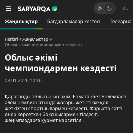
RU
Жаңалықтар
Бағдарламалар кестесі
Телеарна
Негізгі
Жаңалықтар
Облыс әкімі чемпиондармен кездесті
Облыс әкімі
чемпиондармен кездесті
08.01.2026 14:16
Қарағанды облысының әкімі Ермағанбет Бөлекпаев
әлем чемпионатында жоғары жетістікке қол
жеткізген спортшылармен кездесті. Жарыста сәтті
өнер көрсеткен боксшылармен тілдесіп,
жеңімпаздарға құрмет көрсетілді.