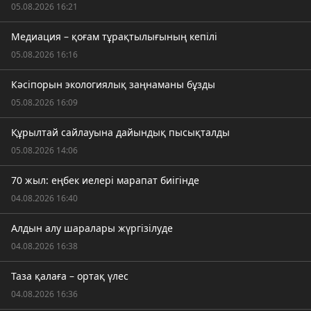
05.08.2026 16:21
Медиация – қоғам тұрақтылығының кепілі
05.08.2026 16:16
Кәсіпорын экологиялық заңнаманы бұзды
05.08.2026 16:09
Құрылтай сайлауына дайындық пысықталды
05.08.2026 14:06
70 жыл: еңбек иелері марапат биігінде
04.08.2026 16:40
Алдын алу шаралары жүргізілуде
04.08.2026 16:38
Таза қалаға – ортақ үлес
04.08.2026 16:36