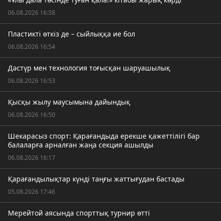
06.08.2026 16:58
Пластикті өткіз де – сыйлыққа ие бол
06.08.2026 16:54
Дәстүр мен технология тоғысқан шаруашылық
06.08.2026 16:53
Қысқы жылу маусымына дайындық
06.08.2026 16:50
Шекарасыз спорт: Қарағандыда ерекше қажеттілігі бар
балаларға арналған жаңа секция ашылды
06.08.2026 16:17
Қарағандылықтар күнді таңғы жаттығудан бастады
05.08.2026 17:46
Мерейтой аясында спорттық турнир өтті