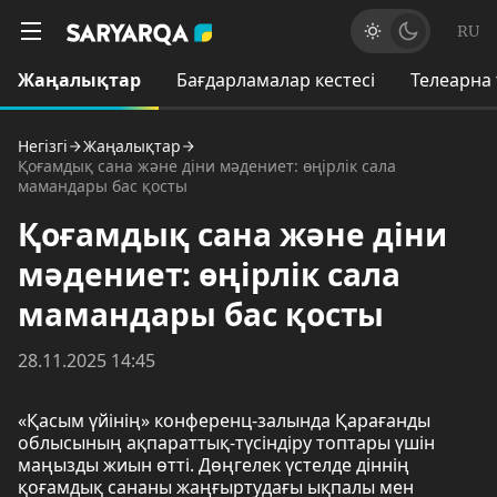
RU
Жаңалықтар
Бағдарламалар кестесі
Телеарна
Негізгі
Жаңалықтар
Қоғамдық сана және діни мәдениет: өңірлік сала
мамандары бас қосты
Қоғамдық сана және діни
мәдениет: өңірлік сала
мамандары бас қосты
28.11.2025 14:45
«Қасым үйінің» конференц-залында Қарағанды
облысының ақпараттық-түсіндіру топтары үшін
маңызды жиын өтті. Дөңгелек үстелде діннің
қоғамдық сананы жаңғыртудағы ықпалы мен