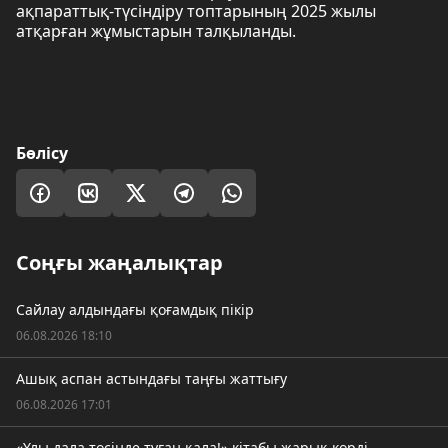
ақпараттық-түсіндіру топтарының 2025 жылы
атқарған жұмыстарын талқыланды.
Бөлісу
Соңғы жаңалықтар
Сайлау алдындағы қоғамдық пікір
06.08.2026 18:10
Ашық аспан астындағы таңғы жаттығу
06.08.2026 17:01
«Ұлы дала төсінде туған қала!» кітабы жарық көрді