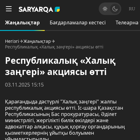
RU
Жаңалықтар
Бағдарламалар кестесі
Телеарна
Негізгі
Жаңалықтар
Республикалық «Халық заңгері» акциясы өтті
Республикалық «Халық
заңгері» акциясы өтті
03.11.2025 15:15
Қарағандыда дәстүрлі "Халық заңгері" жалпы
республикалық акциясы өтті. Іс-шара Қазақстан
Республикасының Бас прокуратурасы, Әділет
министрлігі, жергілікті билік өкілдері және
адвокаттар алқасы, құқық қорғау органдарының
қызметкерлернің ұйытқы болуымен
ұйымдастырылды.