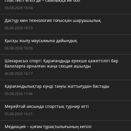
Пластикті өткіз де – сыйлыққа ие бол
06.08.2026 16:54
Дәстүр мен технология тоғысқан шаруашылық
06.08.2026 16:53
Қысқы жылу маусымына дайындық
06.08.2026 16:50
Шекарасыз спорт: Қарағандыда ерекше қажеттілігі бар
балаларға арналған жаңа секция ашылды
06.08.2026 16:17
Қарағандылықтар күнді таңғы жаттығудан бастады
05.08.2026 17:46
Мерейтой аясында спорттық турнир өтті
05.08.2026 16:21
Медиация – қоғам тұрақтылығының кепілі