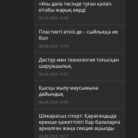
«Ұлы дала төсінде туған қала!»
кітабы жарық көрді
06.08.2026 16:58
Пластикті өткіз де – сыйлыққа ие
бол
06.08.2026 16:54
Дәстүр мен технология тоғысқан
шаруашылық
06.08.2026 16:53
Қысқы жылу маусымына
дайындық
06.08.2026 16:50
Шекарасыз спорт: Қарағандыда
ерекше қажеттілігі бар балаларға
арналған жаңа секция ашылды
06.08.2026 16:17