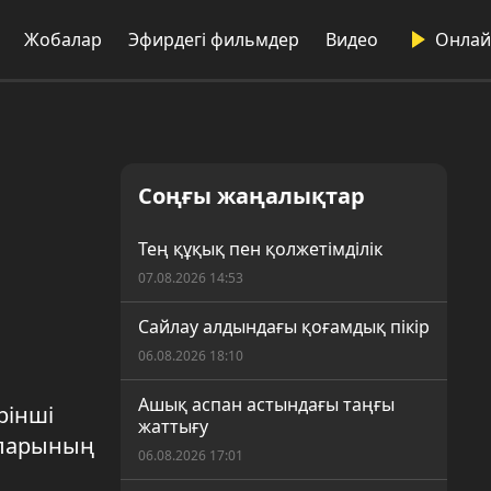
Жобалар
Эфирдегі фильмдер
Видео
Онлай
Соңғы жаңалықтар
Тең құқық пен қолжетімділік
07.08.2026 14:53
Сайлау алдындағы қоғамдық пікір
06.08.2026 18:10
Ашық аспан астындағы таңғы
рінші
жаттығу
аларының
06.08.2026 17:01