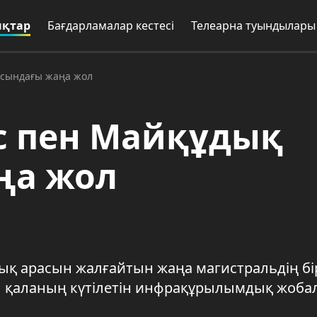
қтар
Бағдарламалар кестесі
Телеарна туындылары
асындағы жаңа жол
с пен Майқұдық
ңа жол
қ арасын жалғайтын жаңа магистральдің бі
ұл қаланың күтілетін инфрақұрылымдық жоб