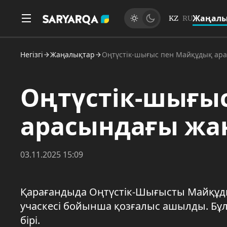
Жаңалы
KZ
RU
Негізгі
Жаңалықтар
Оңтүстік-шығыс пен Майқұдық ар
Оңтүстік-шығы
арасындағы жа
03.11.2025 15:09
Қарағандыда Оңтүстік-Шығысты Майқұды
учаскесі бойынша қозғалыс ашылды. Б
бірі.