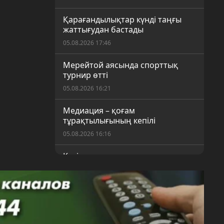
Қарағандылықтар күнді таңғы
жаттығудан бастады
05.08.2026 17:46
Мерейтой аясында спорттық
турнир өтті
05.08.2026 16:21
Медиация – қоғам
тұрақтылығының кепілі
05.08.2026 16:16
Кәсіпорын экологиялық
заңнаманы бұзды
05.08.2026 16:09
Құрылтай сайлауына дайындық
пысықталды