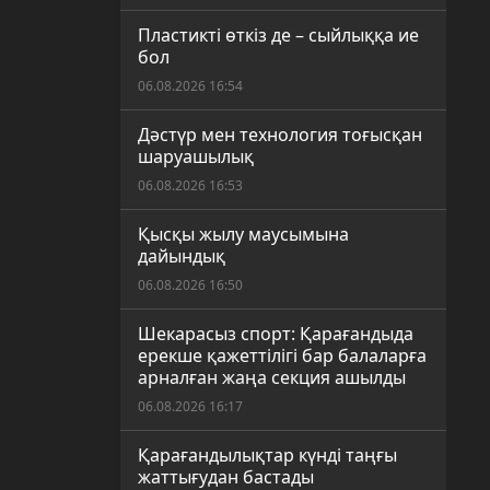
Пластикті өткіз де – сыйлыққа ие
бол
06.08.2026 16:54
Дәстүр мен технология тоғысқан
шаруашылық
06.08.2026 16:53
Қысқы жылу маусымына
дайындық
06.08.2026 16:50
Шекарасыз спорт: Қарағандыда
ерекше қажеттілігі бар балаларға
арналған жаңа секция ашылды
06.08.2026 16:17
Қарағандылықтар күнді таңғы
жаттығудан бастады