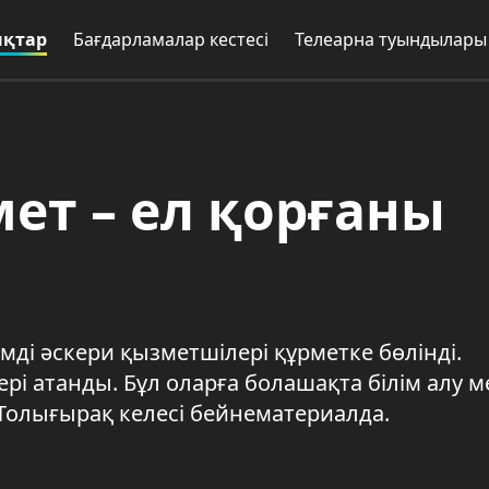
қтар
Бағдарламалар кестесі
Телеарна туындылары
т – ел қорғаны
мді әскери қызметшілері құрметке бөлінді.
рі атанды. Бұл оларға болашақта білім алу м
 Толығырақ келесі бейнематериалда.