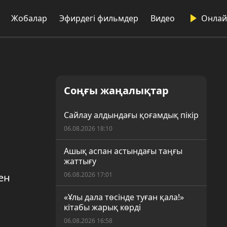
Жобалар
Эфирдегі фильмдер
Видео
Онлай
Соңғы жаңалықтар
Сайлау алдындағы қоғамдық пікір
06.08.2026 18:10
Ашық аспан астындағы таңғы
жаттығу
06.08.2026 17:01
ен
«Ұлы дала төсінде туған қала!»
кітабы жарық көрді
06.08.2026 16:58