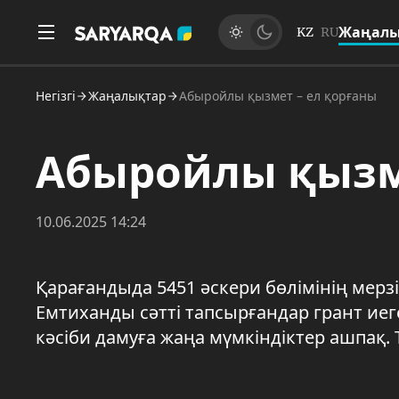
Жаңалы
KZ
RU
Негізгі
Жаңалықтар
Абыройлы қызмет – ел қорғаны
Абыройлы қызме
10.06.2025 14:24
Қарағандыда 5451 әскери бөлімінің мерзі
Емтиханды сәтті тапсырғандар грант иеге
кәсіби дамуға жаңа мүмкіндіктер ашпақ.