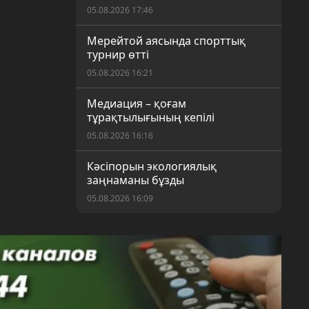
05.08.2026 17:46
Мерейтой аясында спорттық
турнир өтті
05.08.2026 16:21
Медиация – қоғам
тұрақтылығының кепілі
05.08.2026 16:16
Кәсіпорын экологиялық
заңнаманы бұзды
05.08.2026 16:09
Құрылтай сайлауына дайындық
пысықталды
05.08.2026 14:06
70 жыл: еңбек иелері марапат
биігінде