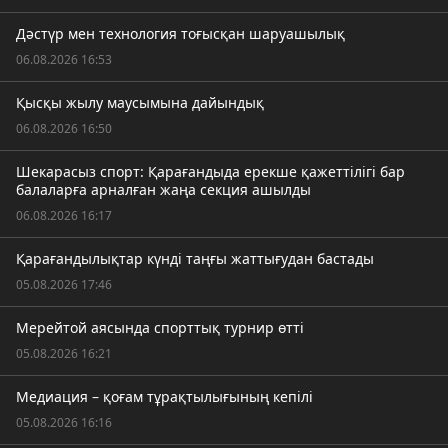
Дәстүр мен технология тоғысқан шаруашылық
06.08.2026 16:53
Қысқы жылу маусымына дайындық
06.08.2026 16:50
Шекарасыз спорт: Қарағандыда ерекше қажеттілігі бар
балаларға арналған жаңа секция ашылды
06.08.2026 16:17
Қарағандылықтар күнді таңғы жаттығудан бастады
05.08.2026 17:46
Мерейтой аясында спорттық турнир өтті
05.08.2026 16:21
Медиация – қоғам тұрақтылығының кепілі
05.08.2026 16:16