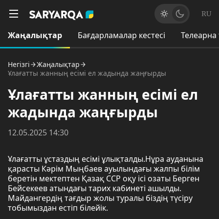
RU
Жаңалықтар
Бағдарламалар кестесі
Телеарна
Негізгі
Жаңалықтар
Ұлағатты жанның есімі ел жадында жаңғырды
Ұлағатты жанның есімі ел
жадында жаңғырды
12.05.2025 14:30
Ұлағатты ұстаздың есімі ұлықталды.Нұра ауданына
қарасты Кәрім Мыңбаев ауылындағы жалпы білім
беретін мектептен Қазақ ССР оқу ісі озаты Берген
Бейсекеев атындағы тарих кабинеті ашылды.
Майдангердің тағдыр жолы туралы біздің түсіру
тобымыздан естіп білейік.