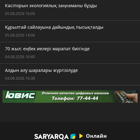
Кәсіпорын экологиялық заңнаманы бұзды
05.08.2026 16:09
Құрылтай сайлауына дайындық пысықталды
05.08.2026 14:06
70 жыл: еңбек иелері марапат биігінде
04.08.2026 16:40
Алдын алу шаралары жүргізілуде
04.08.2026 16:38
Онлайн