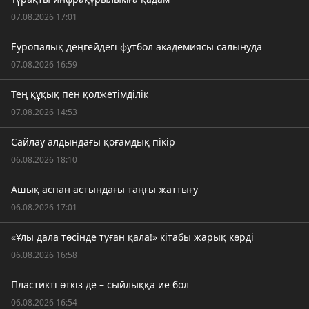
07.08.2026 17:01
Еуропалық деңгейдегі футбол академиясы салынуда
07.08.2026 16:59
Тең құқық пен қолжетімділік
07.08.2026 14:53
Сайлау алдындағы қоғамдық пікір
06.08.2026 18:10
Ашық аспан астындағы таңғы жаттығу
06.08.2026 17:01
«Ұлы дала төсінде туған қала!» кітабы жарық көрді
06.08.2026 16:58
Пластикті өткіз де – сыйлыққа ие бол
06.08.2026 16:54