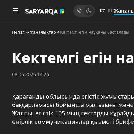
Жаңалы
KZ
RU
Негізгі
Жаңалықтар
Көктемгі егін науқаны басталады
Көктемгі егін 
08.05.2025 14:26
Қарағанды облысында егістік жұмыстар
бағдарламасы бойынша мал азығы және м
Жалпы, егістік 105 мың гектарды құрай
өңірлік коммуникациялар қызметі брифи