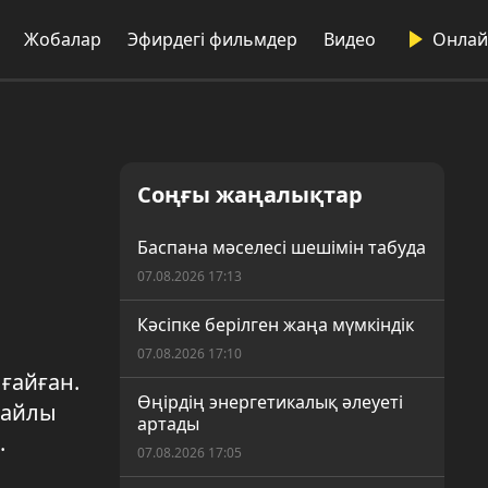
Жобалар
Эфирдегі фильмдер
Видео
Онлай
Соңғы жаңалықтар
Баспана мәселесі шешімін табуда
07.08.2026 17:13
Кәсіпке берілген жаңа мүмкіндік
07.08.2026 17:10
ғайған.
Өңірдің энергетикалық әлеуеті
жайлы
артады
.
07.08.2026 17:05