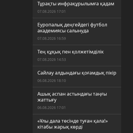
Тұрақты инфрақұрылымға қадам
07.08.2026 17:01
Еуропалық деңгейдегі футбол
академиясы салынуда
07.08.2026 16:59
Тең құқық пен қолжетімділік
07.08.2026 14:53
Сайлау алдындағы қоғамдық пікір
06.08.2026 18:10
Ашық аспан астындағы таңғы
жаттығу
06.08.2026 17:01
«Ұлы дала төсінде туған қала!»
кітабы жарық көрді