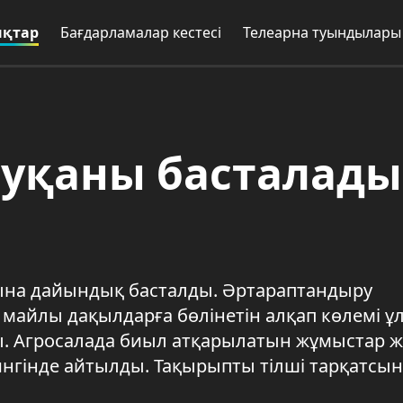
қтар
Бағдарламалар кестесі
Телеарна туындылары
науқаны басталады
ына дайындық басталды. Әртараптандыру
айлы дақылдарға бөлінетін алқап көлемі ұл
ды. Агросалада биыл атқарылатын жұмыстар 
нгінде айтылды. Тақырыпты тілші тарқатсын