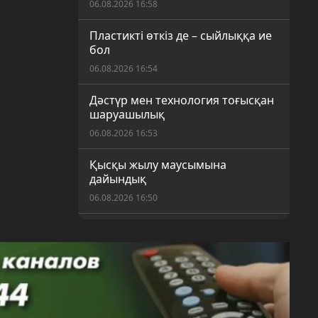
06.08.2026 16:58
Пластикті өткіз де – сыйлыққа ие
бол
06.08.2026 16:54
Дәстүр мен технология тоғысқан
шаруашылық
06.08.2026 16:53
Қысқы жылу маусымына
дайындық
06.08.2026 16:50
Шекарасыз спорт: Қарағандыда
ерекше қажеттілігі бар балаларға
арналған жаңа секция ашылды
06.08.2026 16:17
Қарағандылықтар күнді таңғы