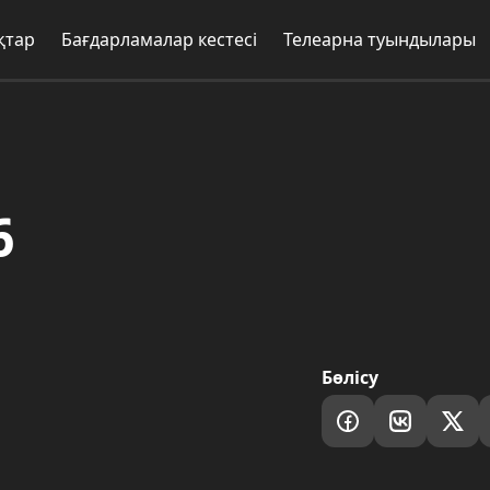
Бағдарламалар кестесі
Телеарна туындылары
Жоба
Бөлісу