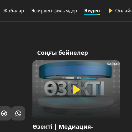
лар
Эфирдегі фильмдер
Видео
Онлайн
Соңғы бейнелер
Өзекті | Медиация-