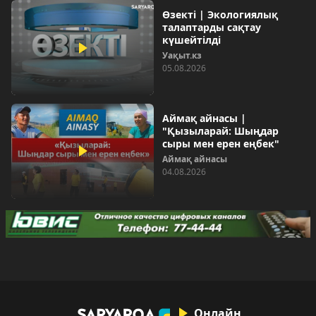
Өзекті | Экологиялық
талаптарды сақтау
күшейтілді
Уақыт.кз
05.08.2026
Аймақ айнасы |
"Қызыларай: Шыңдар
сыры мен ерен еңбек"
Аймақ айнасы
04.08.2026
Онлайн