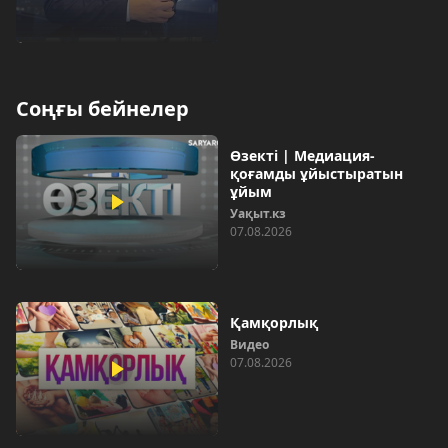
Соңғы бейнелер
Өзекті | Медиация-
қоғамды ұйыстыратын
ұйым
Уақыт.кз
07.08.2026
Қамқорлық
Видео
07.08.2026