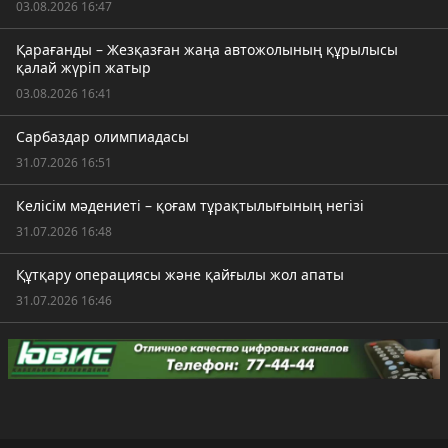
03.08.2026 16:47
Қарағанды – Жезқазған жаңа автожолының құрылысы
қалай жүріп жатыр
03.08.2026 16:41
Сарбаздар олимпиадасы
31.07.2026 16:51
Келісім мәдениеті – қоғам тұрақтылығының негізі
31.07.2026 16:48
Құтқару операциясы және қайғылы жол апаты
31.07.2026 16:46