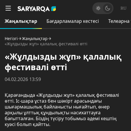
RU
Жаңалықтар
Бағдарламалар кестесі
Телеарна
Негізгі
Жаңалықтар
«Жұлдызды жұп» қалалық фестивалі өтті
«Жұлдызды жұп» қалалық
фестивалі өтті
04.02.2026 13:59
Қарағандыда «Жұлдызды жұп» қалалық фестивалі
өтті. Іс-шара ұстаз бен шәкірт арасындағы
шығармашылық байланысты нығайтып, өнер
арқылы ұлттық құндылықты насихаттауға
бағытталған. Біздің түсіру тобымыз әдемі кештің
куәсі болып қайтты.