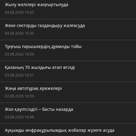
Жылу желілері жаңғыртылуда
04.08.2026 16:33
Жеке секторды газдандыру жалғасуда
04.08.2026 16:30
Тұңғыш ғарышкердің думанды тойы
03.08.2026 16:59
Қаланың 70 жылдығы атап өтілді
03.08.2026 16:57
Жаңа автотұрақ ережелері
03.08.2026 16:50
Жол қауіпсіздігі – басты назарда
03.08.2026 16:48
Ауқымды инфрақұрылымдық жобалар жүзеге асуда