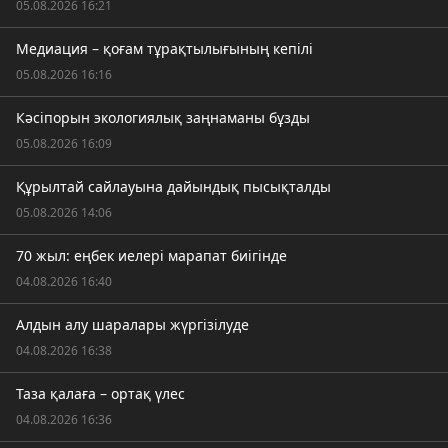
05.08.2026 16:21
Медиация – қоғам тұрақтылығының кепілі
05.08.2026 16:16
Кәсіпорын экологиялық заңнаманы бұзды
05.08.2026 16:09
Құрылтай сайлауына дайындық пысықталды
05.08.2026 14:06
70 жыл: еңбек иелері марапат биігінде
04.08.2026 16:40
Алдын алу шаралары жүргізілуде
04.08.2026 16:38
Таза қалаға – ортақ үлес
04.08.2026 16:36