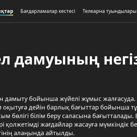
қтар
Бағдарламалар кестесі
Телеарна туындылары
ел дамуының негі
н дамыту бойынша жүйелі жұмыс жалғасуда.
би оқытуға дейін барлық бағыттар бойынша т
ым бөлігі білім беру саласына бағытталады. 
і қолжетімді жағдайлар жасауға мүмкіндік бе
тінің алаңында айтылды.