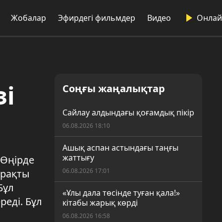
Жобалар
Эфирдегі фильмдер
Видео
Онлай
зі
Соңғы жаңалықтар
Сайлау алдындағы қоғамдық пікір
06.08.2026 18:10
Ашық аспан астындағы таңғы
жаттығу
 Өңірде
06.08.2026 17:01
ұрақты
Бұл
«Ұлы дала төсінде туған қала!»
реді. Бұл
кітабы жарық көрді
06.08.2026 16:58