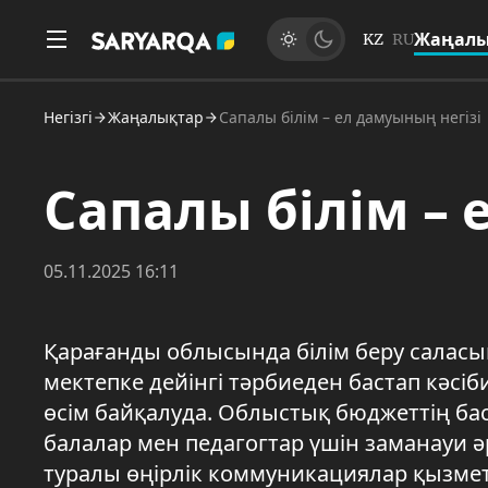
Жаңалы
KZ
RU
Негізгі
Жаңалықтар
Сапалы білім – ел дамуының негізі
Сапалы білім – 
05.11.2025 16:11
Қарағанды облысында білім беру саласы
мектепке дейінгі тәрбиеден бастап кәсі
өсім байқалуда. Облыстық бюджеттің бас
балалар мен педагогтар үшін заманауи әр
туралы өңірлік коммуникациялар қызме