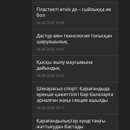
Пластикті өткіз де – сыйлыққа ие
бол
06.08.2026 16:54
Дәстүр мен технология тоғысқан
шаруашылық
06.08.2026 16:53
Қысқы жылу маусымына
дайындық
06.08.2026 16:50
Шекарасыз спорт: Қарағандыда
ерекше қажеттілігі бар балаларға
арналған жаңа секция ашылды
06.08.2026 16:17
Қарағандылықтар күнді таңғы
жаттығудан бастады