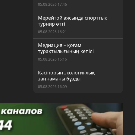
05.08.2026 17:46
Мерейтой аясында спорттық
турнир өтті
05.08.2026 16:21
Медиация – қоғам
тұрақтылығының кепілі
05.08.2026 16:16
Кәсіпорын экологиялық
заңнаманы бұзды
05.08.2026 16:09
Құрылтай сайлауына дайындық
пысықталды
05.08.2026 14:06
70 жыл: еңбек иелері марапат
биігінде