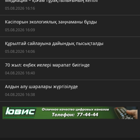
Медиация – қоғам тұрақтылығының кепілі
05.08.2026 16:16
Кәсіпорын экологиялық заңнаманы бұзды
05.08.2026 16:09
Құрылтай сайлауына дайындық пысықталды
05.08.2026 14:06
70 жыл: еңбек иелері марапат биігінде
04.08.2026 16:40
Алдын алу шаралары жүргізілуде
04.08.2026 16:38