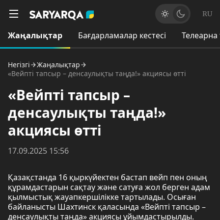
RU
Жаңалықтар
Бағдарламалар кестесі
Телеарна
Негізгі
Жаңалықтар
«Вейпті тапсыр – денсаулықты таңда!» акциясы өтті
«Вейпті тапсыр –
денсаулықты таңда!»
акциясы өтті
17.09.2025 15:56
Қазақстанда 16 қыркүйектен бастап вейп пен оның
құрамдастарын сақтау және сатуға жол берген адам
қылмыстық жауапкершілікке тартылады. Осыған
байланысты Шахтинск қаласында «Вейпті тапсыр –
денсаулықты таңда» акциясы ұйымдастырылды.