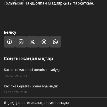
Толығырақ Таңшолпан Мадиярқызы тарқатсын.
Бөлісу
Соңғы жаңалықтар
Баспана мәселесі шешімін табуда
07.08.2026 17:13
Кәсіпке берілген жаңа мүмкіндік
07.08.2026 17:10
Өңірдің энергетикалық әлеуеті артады