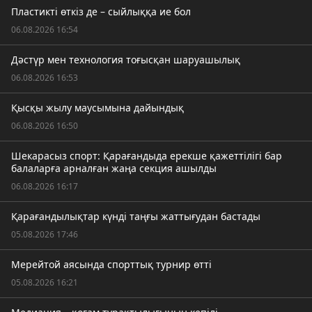
Пластикті өткіз де – сыйлыққа ие бол
06.08.2026 16:54
Дәстүр мен технология тоғысқан шаруашылық
06.08.2026 16:53
Қысқы жылу маусымына дайындық
06.08.2026 16:50
Шекарасыз спорт: Қарағандыда ерекше қажеттілігі бар
балаларға арналған жаңа секция ашылды
06.08.2026 16:17
Қарағандылықтар күнді таңғы жаттығудан бастады
05.08.2026 17:46
Мерейтой аясында спорттық турнир өтті
05.08.2026 16:21