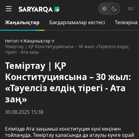
RU
Жаңалықтар
Бағдарламалар кестесі
Телеарна
Негізгі
Жаңалықтар
Теміртау | ҚР Конституциясына – 30 жыл: «Тәуелсіз елдің
тірегі - Ата заң»
Теміртау | ҚР
Конституциясына – 30 жыл:
«Тәуелсіз елдің тірегі - Ата
заң»
30.08.2025 15:38
Елімізде Ата заңымыз конституция күні кеңінен
тойлануда. Теміртау қаласында да атаулы күнге орай