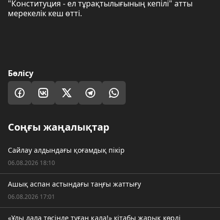
"Конституция - ел тұрақтылығының кепілі" атты
мерекелік кеш өтті.
Бөлісу
Соңғы жаңалықтар
Сайлау алдындағы қоғамдық пікір
06.08.2026 18:10
Ашық аспан астындағы таңғы жаттығу
06.08.2026 17:01
«Ұлы дала төсінде туған қала!» кітабы жарық көрді