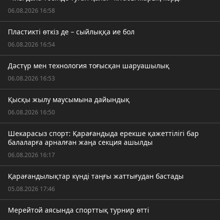
06.08.2026 16:58
Пластикті өткіз де – сыйлыққа ие бол
06.08.2026 16:54
Дәстүр мен технология тоғысқан шаруашылық
06.08.2026 16:53
Қысқы жылу маусымына дайындық
06.08.2026 16:50
Шекарасыз спорт: Қарағандыда ерекше қажеттілігі бар
балаларға арналған жаңа секция ашылды
06.08.2026 16:17
Қарағандылықтар күнді таңғы жаттығудан бастады
05.08.2026 17:46
Мерейтой аясында спорттық турнир өтті