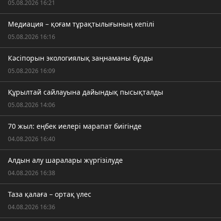
05.08.2026 16:21
Медиация – қоғам тұрақтылығының кепілі
05.08.2026 16:16
Кәсіпорын экологиялық заңнаманы бұзды
05.08.2026 16:09
Құрылтай сайлауына дайындық пысықталды
05.08.2026 14:06
70 жыл: еңбек иелері марапат биігінде
04.08.2026 16:40
Алдын алу шаралары жүргізілуде
04.08.2026 16:38
Таза қалаға – ортақ үлес
04.08.2026 16:36