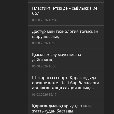
Пластикті өткіз де – сыйлыққа ие
бол
06.08.2026 16:54
Дәстүр мен технология тоғысқан
шаруашылық
06.08.2026 16:53
Қысқы жылу маусымына
дайындық
06.08.2026 16:50
Шекарасыз спорт: Қарағандыда
ерекше қажеттілігі бар балаларға
арналған жаңа секция ашылды
06.08.2026 16:17
Қарағандылықтар күнді таңғы
жаттығудан бастады