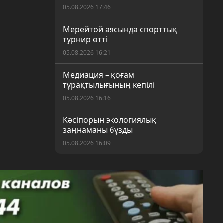
05.08.2026 17:46
Мерейтой аясында спорттық
турнир өтті
05.08.2026 16:21
Медиация – қоғам
тұрақтылығының кепілі
05.08.2026 16:16
Кәсіпорын экологиялық
заңнаманы бұзды
05.08.2026 16:09
Құрылтай сайлауына дайындық
пысықталды
05.08.2026 14:06
70 жыл: еңбек иелері марапат
биігінде