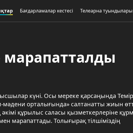
қтар
Бағдарламалар кестесі
Телеарна туындылары
 марапатталды
лысшылар күні. Осы мереке қарсаңында Темір
-мәдени орталығында» салтанатты жиын өтт
 әкімі құрылыс саласы қызметкерлеріне құр
мен марапаттады. Толығырақ тілшіміздің