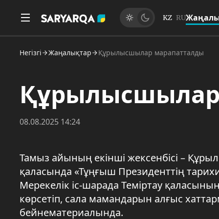
Жаңалы
KZ
RU
Негізгі
Жаңалықтар
Құрылысшылар марапатталды
Құрылысшылар
08.08.2025 14:24
Тамыз айының екінші жексенбісі – Құры
қаласында «Тұңғыш Президенттің тарихи
Мерекелік іс-шарада Теміртау қаласының
көрсетіп, сала мамандарын алғыс хаттар
бейнематериалында.