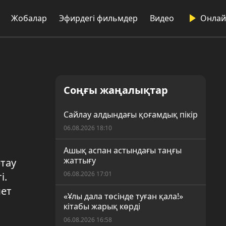
Жобалар
Эфирдегі фильмдер
Видео
Онлай
Соңғы жаңалықтар
Сайлау алдындағы қоғамдық пікір
06.08.2026 18:10
Ашық аспан астындағы таңғы
жаттығу
тау
06.08.2026 17:01
і.
мет
«Ұлы дала төсінде туған қала!»
кітабы жарық көрді
06.08.2026 16:58