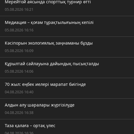
Мерейтой аясында спорттық турнир өтті
05.08.2026 16:21
Медиация – қоғам тұрақтылығының кепілі
05.08.2026 16:16
Кәсіпорын экологиялық заңнаманы бұзды
05.08.2026 16:09
Құрылтай сайлауына дайындық пысықталды
05.08.2026 14:06
70 жыл: еңбек иелері марапат биігінде
04.08.2026 16:40
Алдын алу шаралары жүргізілуде
04.08.2026 16:38
Таза қалаға – ортақ үлес
04.08.2026 16:36