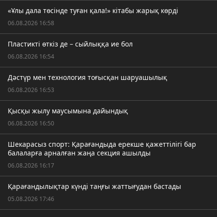
«Ұлы дала төсінде туған қала!» кітабы жарық көрді
06.08.2026 16:58
Пластикті өткіз де – сыйлыққа ие бол
06.08.2026 16:54
Дәстүр мен технология тоғысқан шаруашылық
06.08.2026 16:53
Қысқы жылу маусымына дайындық
06.08.2026 16:50
Шекарасыз спорт: Қарағандыда ерекше қажеттілігі бар
балаларға арналған жаңа секция ашылды
06.08.2026 16:17
Қарағандылықтар күнді таңғы жаттығудан бастады
05.08.2026 17:46