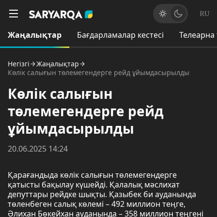
RU
Жаңалықтар
Бағдарламалар кестесі
Телеарна
Негізгі
Жаңалықтар
Көлік салығын төлемегендерге рейд ұйымдасырылды
Көлік салығын
төлемегендерге рейд
ұйымдасырылды
20.06.2025 14:24
Қарағандыда көлік салығын төлемегендерге
қатысты бақылау күшейді. Қалалық мәслихат
депуттары рейдке шықты. Қазыбек би ауданында
төленбеген салық көлемі – 492 миллион теңге,
Әлихан Бөкейхан ауданында – 358 миллион теңгені