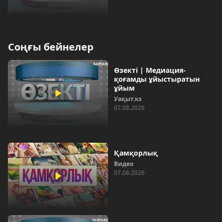
Соңғы бейнелер
Өзекті | Медиация-
қоғамды ұйыстыратын
ұйым
Уақыт.кз
07.08.2026
Қамқорлық
Видео
07.08.2026