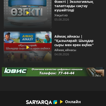
Өзекті | Экологиялық
талаптарды сақтау
күшейтілді
Уақыт.кз
05.08.2026
Аймақ айнасы |
"Қызыларай: Шыңдар
сыры мен ерен еңбек"
Аймақ айнасы
04.08.2026
Онлайн