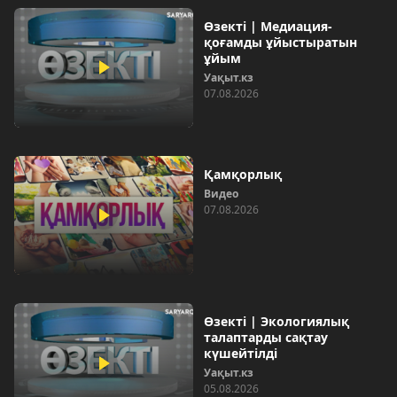
Өзекті | Медиация-
қоғамды ұйыстыратын
ұйым
Уақыт.кз
07.08.2026
Қамқорлық
Видео
07.08.2026
Өзекті | Экологиялық
талаптарды сақтау
күшейтілді
Уақыт.кз
05.08.2026