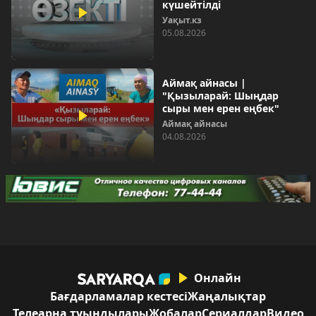
күшейтілді
Уақыт.кз
05.08.2026
Аймақ айнасы |
"Қызыларай: Шыңдар
сыры мен ерен еңбек"
Аймақ айнасы
04.08.2026
Онлайн
Бағдарламалар кестесі
Жаңалықтар
Телеарна туындылары
Жобалар
Сериалдар
Видео