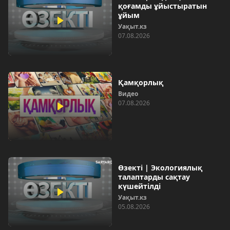
қоғамды ұйыстыратын
ұйым
Уақыт.кз
07.08.2026
Қамқорлық
Видео
07.08.2026
Өзекті | Экологиялық
талаптарды сақтау
күшейтілді
Уақыт.кз
05.08.2026