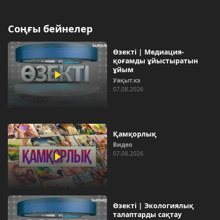
Соңғы бейнелер
Өзекті | Медиация-
қоғамды ұйыстыратын
ұйым
Уақыт.кз
07.08.2026
Қамқорлық
Видео
07.08.2026
Өзекті | Экологиялық
талаптарды сақтау