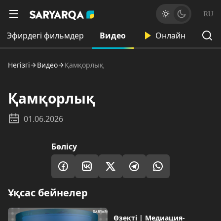
RU
Эфирдегі фильмдер
Видео
Онлайн
Негізгі
Видео
Қамқорлық
Қамқорлық
01.06.2026
Бөлісу
Ұқсас бейнелер
Өзекті | Медиация-