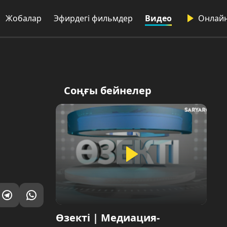
лар
Эфирдегі фильмдер
Видео
Онлайн
Соңғы бейнелер
Өзекті | Медиация-