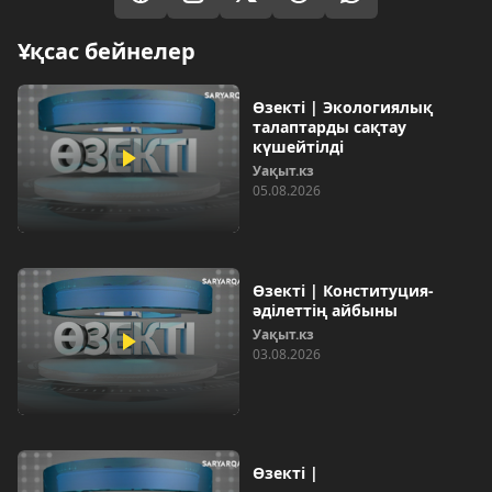
Ұқсас бейнелер
Өзекті | Экологиялық
талаптарды сақтау
күшейтілді
Уақыт.кз
05.08.2026
Өзекті | Конституция-
әділеттің айбыны
Уақыт.кз
03.08.2026
Өзекті |