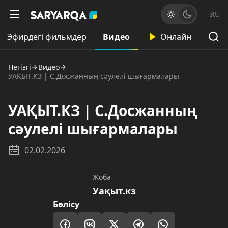
RU
Эфирдегі фильмдер
Видео
Онлайн
Негізгі
Видео
УАҚЫТ.КЗ | С.Досжанның сәулелі шығармалары
УАҚЫТ.КЗ | С.Досжанның
сәулелі шығармалары
02.02.2026
Жоба
Уақыт.кз
Бөлісу