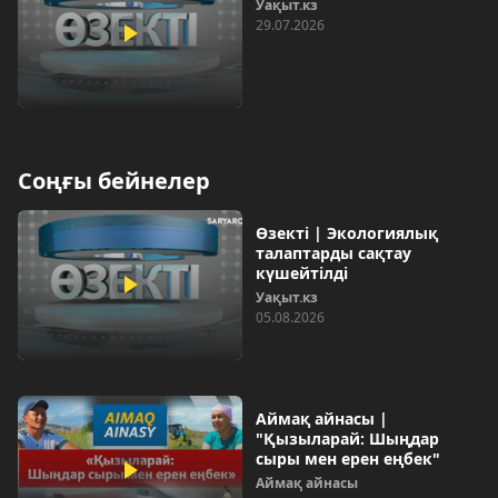
Уақыт.кз
29.07.2026
Соңғы бейнелер
Өзекті | Экологиялық
талаптарды сақтау
күшейтілді
Уақыт.кз
05.08.2026
Аймақ айнасы |
"Қызыларай: Шыңдар
сыры мен ерен еңбек"
Аймақ айнасы