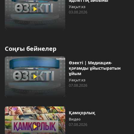
әділеттің айбыны
Уақыт.кз
03.08.2026
Соңғы бейнелер
Өзекті | Медиация-
қоғамды ұйыстыратын
ұйым
Уақыт.кз
07.08.2026
Қамқорлық
Видео
07.08.2026