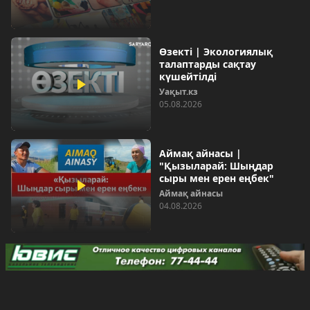
Өзекті | Экологиялық
талаптарды сақтау
күшейтілді
Уақыт.кз
05.08.2026
Аймақ айнасы |
"Қызыларай: Шыңдар
сыры мен ерен еңбек"
Аймақ айнасы
04.08.2026