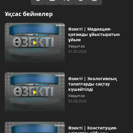
Ұқсас бейнелер
Өзекті | Медиация-
қоғамды ұйыстыратын
ұйым
Уақыт.кз
07.08.2026
Өзекті | Экологиялық
талаптарды сақтау
күшейтілді
Уақыт.кз
05.08.2026
Өзекті | Конституция-