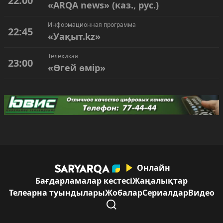
22:00
«ARQA news» (каз., рус.)
Информационная программа
22:45
«Уақыт.kz»
Телехикая
23:00
«Өгей өмір»
Онлайн
Бағдарламалар кестесі
Жаңалықтар
Телеарна туындылары
Жобалар
Сериалдар
Видео