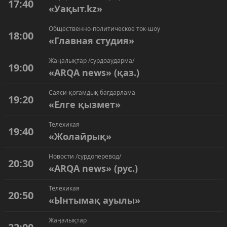
17:40
«Уақыт.kz»
Общественно-политическое ток-шоу
18:00
«Главная студия»
Жаңалықтар /сурдоаударма/
19:00
«ARQA news» (қаз.)
Саяси-қоғамдық бағдарлама
19:20
«Елге қызмет»
Телехикая
19:40
«Жолайрық»
Новости /сурдоперевод/
20:30
«ARQA news» (рус.)
Телехикая
20:50
«Ынтымақ ауылы»
Жаңалықтар