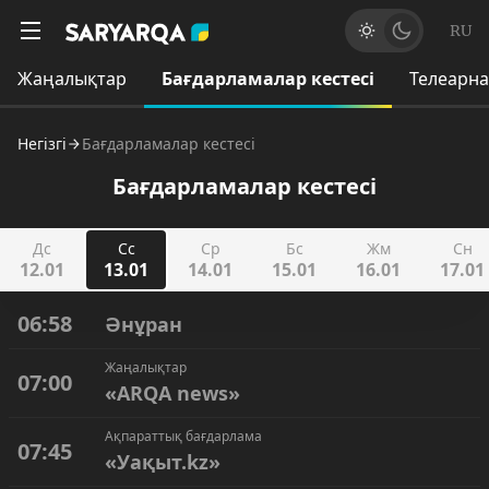
RU
Жаңалықтар
Бағдарламалар кестесі
Телеарн
Негізгі
Бағдарламалар кестесі
Бағдарламалар кестесі
Дс
Сс
Ср
Бс
Жм
Сн
12.01
13.01
14.01
15.01
16.01
17.01
06:58
Әнұран
Жаңалықтар
07:00
«ARQA news»
Ақпараттық бағдарлама
07:45
«Уақыт.kz»