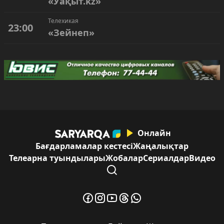
«Уақыт.kz»
Телехикая
23:00
«Зейнеп»
Онлайн
Бағдарламалар кестесі
Жаңалықтар
Телеарна туындылары
Жобалар
Сериалдар
Видео