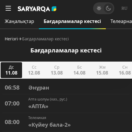
RU
Жаңалықтар
Бағдарламалар кестесі
Телеарн
Негізгі
Бағдарламалар кестесі
Бағдарламалар кестесі
Дс
Сс
Ср
Бс
Жм
Сн
11.08
12.08
13.08
14.08
15.08
16.08
06:58
Әнұран
Апта шолуы (каз., рус.)
07:00
«АПТА»
Телехикая
08:00
«Күйеу бала-2»