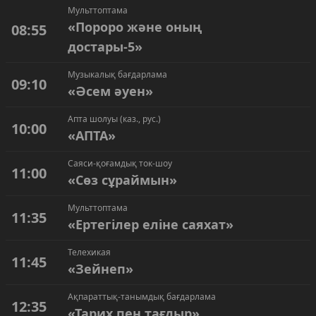
Мульттоптама
«Пороро және оның
08:55
достары-5»
Музыкалық бағдарлама
09:10
«Әсем әуен»
Апта шолуы (каз., рус.)
10:00
«АПТА»
Саяси-қоғамдық ток-шоу
11:00
«Сөз сұраймын»
Мульттоптама
11:35
«Ертегілер еліне саяхат»
Телехикая
11:45
«Зейнеп»
Ақпараттық-танымдық бағдарлама
12:35
«Тарих пен тағдыр»