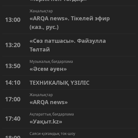
Жаңалықтар
«ARQA news». Тікелей эфир
13:00
(каз., рус.)
«Сөз патшасы». Файзулла
13:20
Төлтай
Музыкалық бағдарлама
13:50
«Әсем әуен»
14:10
ТЕХНИКАЛЫҚ ҮЗІЛІС
Жаңалықтар
17:00
«ARQA news»
Ақпараттық бағдарлама
17:40
«Уақыт.kz»
Саяси-қоғамдық ток-шоу
18:00