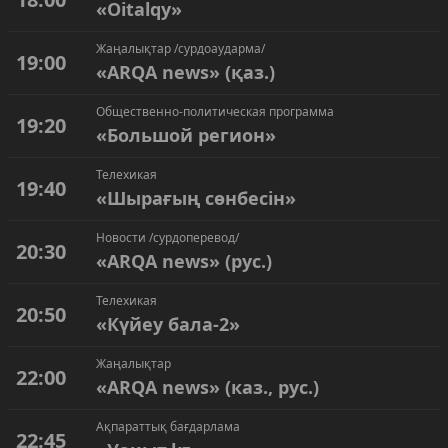
«Oitalqy»
Жаңалықтар /сурдоаударма/
19:00
«ARQA news» (қаз.)
Общественно-политическая программа
19:20
«Большой регион»
Телехикая
19:40
«Шырағың сөнбесін»
Новости /сурдоперевод/
20:30
«ARQA news» (рус.)
Телехикая
20:50
«Күйеу бала-2»
Жаңалықтар
22:00
«ARQA news» (каз., рус.)
Ақпараттық бағдарлама
22:45