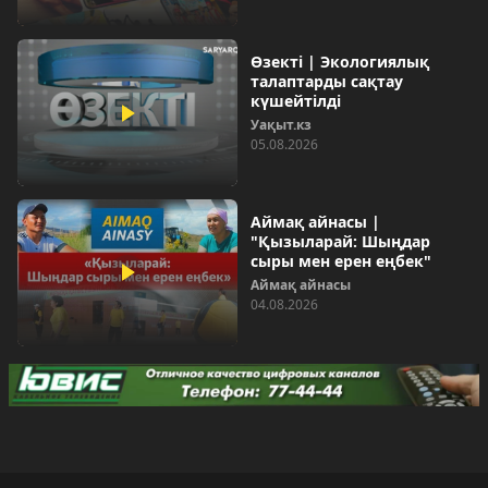
Өзекті | Экологиялық
талаптарды сақтау
күшейтілді
Уақыт.кз
05.08.2026
Аймақ айнасы |
"Қызыларай: Шыңдар
сыры мен ерен еңбек"
Аймақ айнасы
04.08.2026