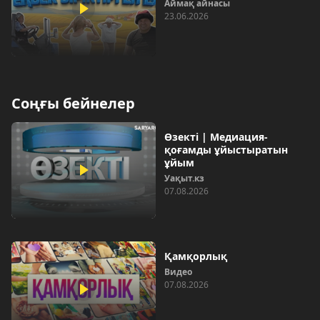
Аймақ айнасы
23.06.2026
Соңғы бейнелер
Өзекті | Медиация-
қоғамды ұйыстыратын
ұйым
Уақыт.кз
07.08.2026
Қамқорлық
Видео
07.08.2026