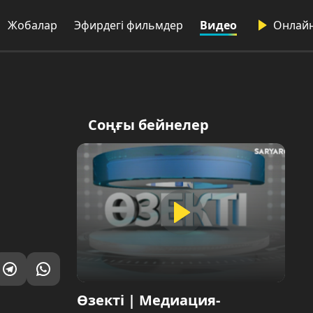
лар
Эфирдегі фильмдер
Видео
Онлайн
Соңғы бейнелер
Өзекті | Медиация-