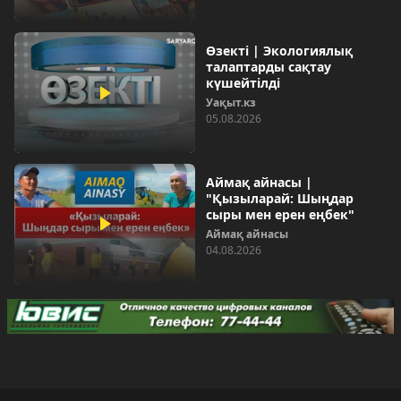
Өзекті | Экологиялық
талаптарды сақтау
күшейтілді
Уақыт.кз
05.08.2026
Аймақ айнасы |
"Қызыларай: Шыңдар
сыры мен ерен еңбек"
Аймақ айнасы
04.08.2026