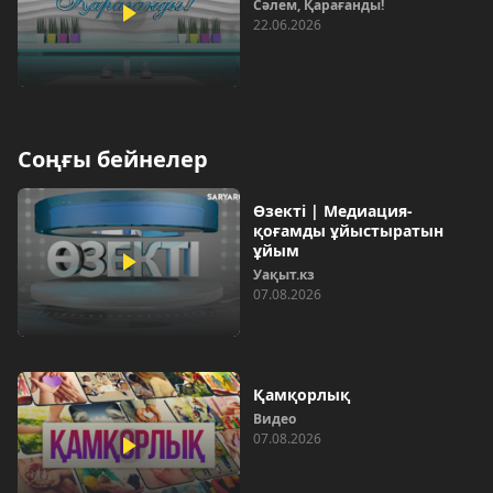
Сәлем, Қарағанды!
22.06.2026
Соңғы бейнелер
Өзекті | Медиация-
қоғамды ұйыстыратын
ұйым
Уақыт.кз
07.08.2026
Қамқорлық
Видео
07.08.2026