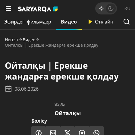
RU
Эфирдегі фильмдер
Видео
Онлайн
Негізгі
Видео
Ойталқы | Ерекше жандарға ерекше қолдау
Ойталқы | Ерекше
жандарға ерекше қолдау
08.06.2026
Жоба
Ойталқы
Бөлісу