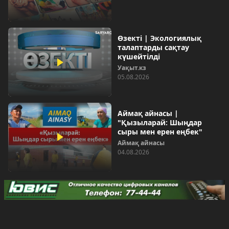
Өзекті | Экологиялық
талаптарды сақтау
күшейтілді
Уақыт.кз
05.08.2026
Аймақ айнасы |
"Қызыларай: Шыңдар
сыры мен ерен еңбек"
Аймақ айнасы
04.08.2026