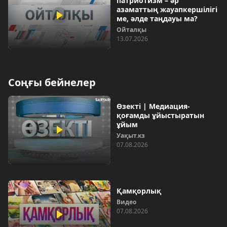
патриотизм – әр
азаматтың жауапкершілігі
ме, әлде таңдауы ма?
Ойталқы
13.07.2026
Соңғы бейнелер
Өзекті | Медиация-
қоғамды ұйыстыратын
ұйым
Уақыт.кз
07.08.2026
Қамқорлық
Видео
07.08.2026