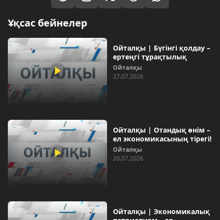
Ұқсас бейнелер
Ойталқы | Бүгінгі қолдау –
ертеңгі тұрақтылық
Ойталқы
27.07.2026
Ойталқы | Отандық өнім –
ел экономикасының тірегі!
Ойталқы
20.07.2026
Ойталқы | Экономикалық