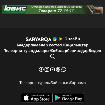
Онлайн
Бағдарламалар кестесі
Жаңалықтар
Телеарна туындылары
Жобалар
Сериалдар
Видео
Телеарна туралы
Байланыс
Жарнама