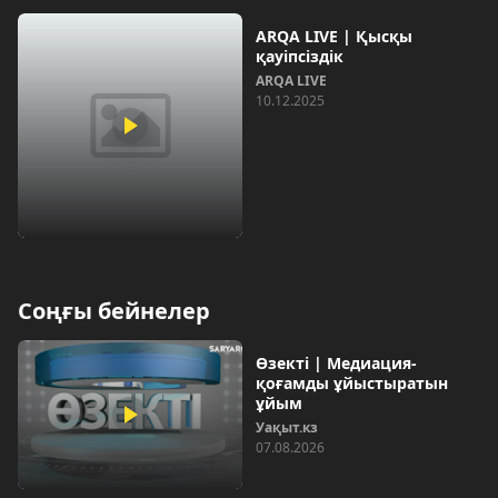
ARQA LIVE | Қысқы
қауіпсіздік
ARQA LIVE
10.12.2025
Соңғы бейнелер
Өзекті | Медиация-
қоғамды ұйыстыратын
ұйым
Уақыт.кз
07.08.2026