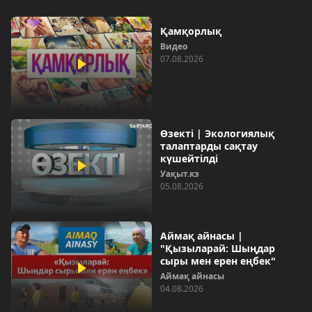
Қамқорлық
Видео
07.08.2026
Өзекті | Экологиялық
талаптарды сақтау
күшейтілді
Уақыт.кз
05.08.2026
Аймақ айнасы |
"Қызыларай: Шыңдар
сыры мен ерен еңбек"
Аймақ айнасы
04.08.2026