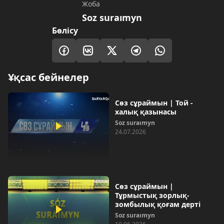
Жоба
Soz suraımyn
Бөлісу
Ұқсас бейнелер
Сөз сұраймын | Той -
халық қазынасы
Soz suraımyn
24.07.2026
Сөз сұраймын |
Тұрмыстық зорлық-
зомбылық қоғам дерті
Soz suraımyn