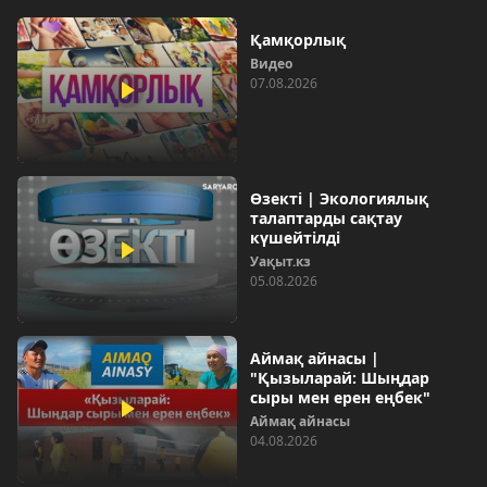
Қамқорлық
Видео
07.08.2026
Өзекті | Экологиялық
талаптарды сақтау
күшейтілді
Уақыт.кз
05.08.2026
Аймақ айнасы |
"Қызыларай: Шыңдар
сыры мен ерен еңбек"
Аймақ айнасы
04.08.2026