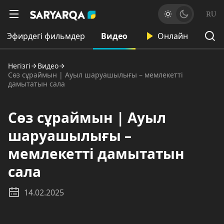
RU
Эфирдегі фильмдер
Видео
Онлайн
Негізгі
Видео
Сөз сұраймын | Ауыл шаруашылығы – мемлекетті
дамытатын сала
Сөз сұраймын | Ауыл
шаруашылығы –
мемлекетті дамытатын
сала
14.02.2025