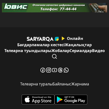
Онлайн
Бағдарламалар кестесі
Жаңалықтар
Телеарна туындылары
Жобалар
Сериалдар
Видео
Телеарна туралы
Байланыс
Жарнама