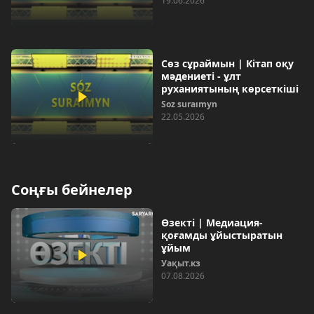
19.06.2026
Сөз сұраймын | Кітап оқу
мәдениеті - ұлт
руханиятының көрсеткіші
Soz suraımyn
22.05.2026
Соңғы бейнелер
Өзекті | Медиация-
қоғамды ұйыстыратын
ұйым
Уақыт.кз
07.08.2026