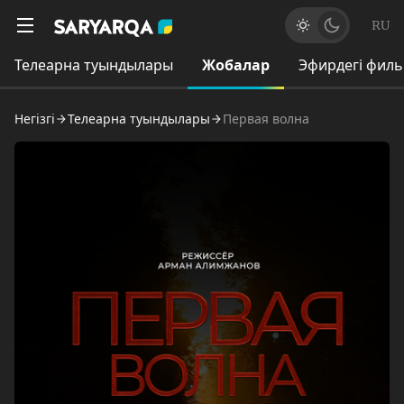
RU
Телеарна туындылары
Жобалар
Эфирдегі фил
Негізгі
Телеарна туындылары
Первая волна