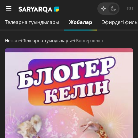
RU
Телеарна туындылары
Жобалар
Эфирдегі фил
Негізгі
Телеарна туындылары
Блогер келін