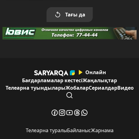
Тағы да
Онлайн
Бағдарламалар кестесі
Жаңалықтар
Телеарна туындылары
Жобалар
Сериалдар
Видео
Телеарна туралы
Байланыс
Жарнама