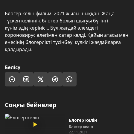
Блогер келін фильмі 2021 жылы шыққан. Жаңа
түскен келіннің блогер болып шығуы бүгінгі
күніміздің көрінісі.. Бұл жағдай әлемдегі
короновирус әлегімен қатар келді. Қайын атасы мен
енесінің блогерлікті түсінбеуі күлкілі жағдайларға
қалдырады.
Бөлісу
Соңғы бейнелер
Блогер келін
Блогер келін
22.11.2021