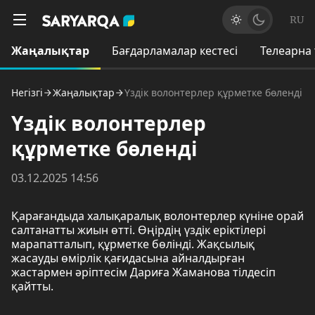
RU
Жаңалықтар
Бағдарламалар кестесі
Телеарна
Негізгі
Жаңалықтар
Үздік волонтерлер құрметке бөленді
Үздік волонтерлер
құрметке бөленді
03.12.2025 14:56
Қарағандыда халықаралық волонтерлер күніне орай
салтанатты жиын өтті. Өңірдің үздік еріктілері
марапатталып, құрметке бөлінді. Жақсылық
жасауды өмірлік қағидасына айналдырған
жастармен әріптесім Дариға Жаманова тілдесіп
қайтты.