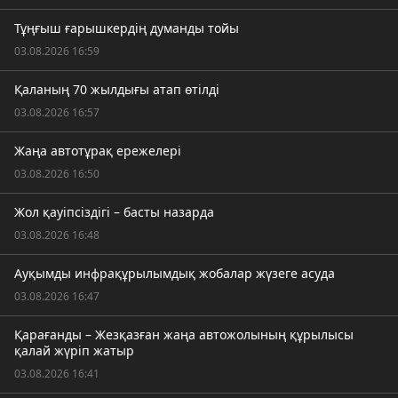
Тұңғыш ғарышкердің думанды тойы
03.08.2026 16:59
Қаланың 70 жылдығы атап өтілді
03.08.2026 16:57
Жаңа автотұрақ ережелері
03.08.2026 16:50
Жол қауіпсіздігі – басты назарда
03.08.2026 16:48
Ауқымды инфрақұрылымдық жобалар жүзеге асуда
03.08.2026 16:47
Қарағанды – Жезқазған жаңа автожолының құрылысы
қалай жүріп жатыр
03.08.2026 16:41