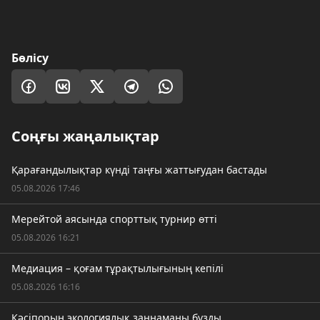
Бөлісу
Соңғы жаңалықтар
Қарағандылықтар күнді таңғы жаттығудан бастады
05.08.2026 17:46
Мерейтой аясында спорттық турнир өтті
05.08.2026 16:21
Медиация – қоғам тұрақтылығының кепілі
05.08.2026 16:16
Кәсіпорын экологиялық заңнаманы бұзды