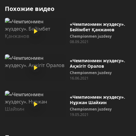
Похожие видео
«Чемпионмен жүздесу».
Бейімбет Қанжанов
Chempionmen juzdesy
08.09.2021
«Чемпионмен жүздесу».
Ақжігіт Оралов
Chempionmen juzdesy
16.06.2021
«Чемпионмен жүздесу».
Нұржан Шайхин
Chempionmen juzdesy
19.05.2021