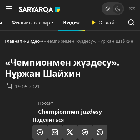
KZ
ы
Фильмы в эфире
Видео
Онлайн
Главная
Видео
«Чемпионмен жүздесу». Нұржан Шайхин
«Чемпионмен жүздесу».
Нұржан Шайхин
19.05.2021
Проект
Chempionmen juzdesy
Поделиться